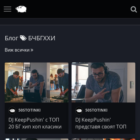
Блог
БЧБГХХИ
Виж всички
50STOTINKI
50STOTINKI
DJ KeepPushin' с ТОП
DJ KeepPushin'
20 БГ хип хоп класики
представя своят ТОП
(БЧБГХХИ)
15 Hip Hop парчета