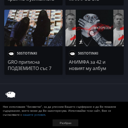
си революция с гръм
"Махленска романтик"
и трясък! (БЧБГХХИ)
(БЧБГХХИ)
50STOTINKI
50STOTINKI
GRO притисна
АНИМФА за 42 и
ПОДЗЕМИЕТО със 7
новият му албум
въпроса (БЧБГХХИ)
„Интересен” (БЧБГХХИ)
Ние използваме "бисквитки", за да улесним Вашето сърфиране и да Ви покажем
© 2020 50 STOTINKI
КОНТАКТ
ЗА РЕКЛАМА
съдържание, което може да Ви заинтересува. Използвайки този сайт, Вие се
ДОСТАВКА, ЗАПЛАЩАНЕ И ВРЪЩАНЕ
ПОВЕРИТЕЛНОСТ
съгласявате с
нашите условия
.
TERMS AND CONDITIONS
Разбрах