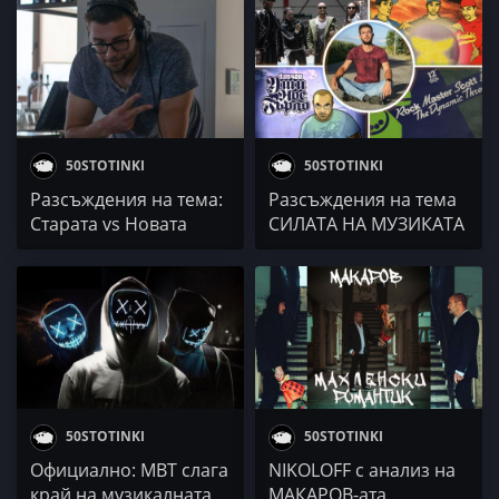
(БЧБГХХИ)
50STOTINKI
50STOTINKI
Разсъждения на тема:
Разсъждения на тема
Старата vs Новата
СИЛАТА НА МУЗИКАТА
Школа (БЧБГХХИ)
(БЧБГХХИ)
50STOTINKI
50STOTINKI
Официално: МВТ слага
NIKOLOFF с анализ на
край на музикалната
МАКАРОВ-ата