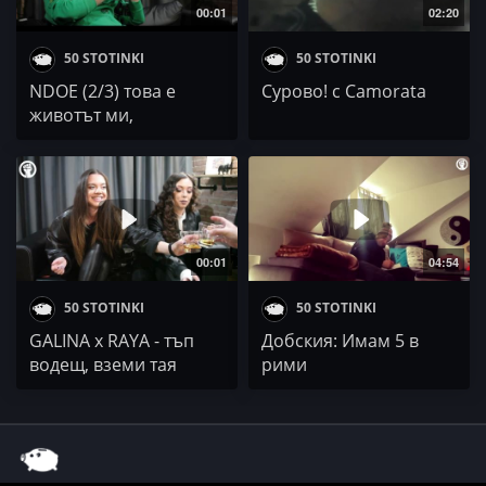
00:01
02:20
50 STOTINKI
50 STOTINKI
NDOE (2/3) това е
Сурово! с Camorata
животът ми,
концентрирал съм се
00:01
04:54
50 STOTINKI
50 STOTINKI
GALINA x RAYA - тъп
Добския: Имам 5 в
водещ, вземи тая
рими
ЗАРАЗА