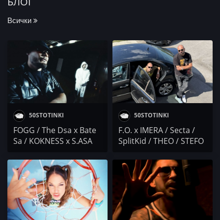
БЛОГ
Всички
50STOTINKI
50STOTINKI
FOGG / The Dsa x Bate
F.O. x IMERA / Secta /
Sа / KOKNESS x S.ASA
SplitKid / THEO / STEFO
(2OFUS) / ke8z x BORO
/ E.C.C.C. / игра на
PURVI / Пейо а.к.а Келя
думи / KOTENCETO x
/ BOBY Veno /
BILYANISH / GOCATA x
ГЕШКАТА / SKF /
ADNAN BEATS / Осем
THELazo x
Пет / YOUNG BB
NIKSANAHOOD / DRS+ /
YOUNG x DIMOFF
FYRE x THEO x I.N.I /