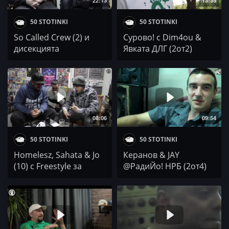
22:13
13:35
50 STOTINKI
50 STOTINKI
So Called Crew (2) и
Сурово! с Dim4ou &
дисекцията
Явката ДЛГ (2от2)
продължава...
08:06
09:54
50 STOTINKI
50 STOTINKI
Homelesz, Sahata & Jo
Керанов & JAY
(10) с Freestyle за
@РадиЙо! НРБ (2от4)
финал