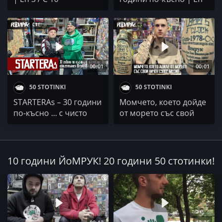
2 / С 10
00:01
00:01
50 STOTINKI
50 STOTINKI
STARTERAs – 30 години
Момчето, което дойде
по-късно ... с чисто
от морето със свой
нов двоен
личен супер мотив!
концептуален
BreakinBap албум! | Еп
1 / С 10
10 години ЙоМРУК! 20 години 50 стотинки!