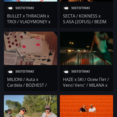
Duli & Mati
50STOTINKI
50STOTINKI
BULLET x THRACIAN x
SECTA / KOKNESS x
TROI / VLADYMONEY x
S.ASA (2OFUS) / BEZIM
ELEVN / Bandata Na
MAN & ATILLA /
Ruba x Garjoka x
KOTENCETO & M0RTY /
Dim4ou / KOKNESS x
E.C.C.C. / BOBY Veno x
S.ASA (2OFUS) / MGL
VXA / PMM / Duli &
Acho / T.H.A. &
Mati: I.N.I
Drunken MA (DA Dark
Siloz) / Веси Бонева x
Лъчо (СкандаУ) / FYRE
50STOTINKI
50STOTINKI
MILIONI / Auta x
HAZE x SKI / Осем Пет /
Cardela / BOZHEST /
Venci Venc' / MILANA x
Sarafa / GR!NGOD /
DEVITZA / DILM /
Mihaela Marinova /
GARJOKA x GABANATA /
TromBobby / СРБ /
Vichev x Milanovv x
Duli&Mati
N1kolov / ILKO x RTDRV