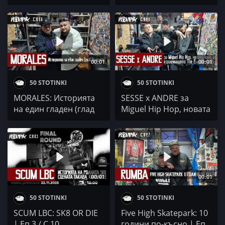
офанзива | Еп 8 / С 10
North Conflict Squad,
Sniper Records и ... |
Еп 7 / С 10
00:01
00:01
50 STOTINKI
50 STOTINKI
MORALES: Историята
SESSE x ANDRE за
на един гладен (глад
Miguel Hip Hop, новата
до откат) | Еп 6 / С 10
кръв и The Five
Elements | Еп 5 / С 10
00:01
00:01
50 STOTINKI
50 STOTINKI
SCUM LBC: SK8 OR DIE
Five High Skatepark: 10
| Еп 3 / С 10
години по-късно | Еп