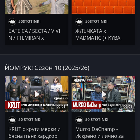
50STOTINKI
50STOTINKI
БАТЕ СА / SECTA / VIVI
ЖЛЪЧКАТА x
N / F1LMIRAN x
MADMATIC (+ KYBA,
GARJOKA x VALLYORA /
ДОБСКИЯ, ЯВКАТА ДЛГ
ZABRANENA MUZIKA
и ГРИГОВОР) / Bullet /
БОКО / E.C.C.C. (EL
PATRON x EXC) /
ЙОМРУК! Сезон 10 (2025/26)
Mr.ExTaZy / PLAMBATA
00:01
00:01
50 STOTINKI
50 STOTINKI
KRUT с крути мерки и
Murro DaChamp -
бясна пънк хардкор
Искрено и лично за