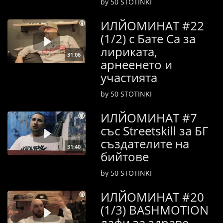
by 50 STOTINKI
ИЛЙОМИНАТ #22
(1/2) с Бате Са за
лириката,
31:06
арнеенето и
участията
by 50 STOTINKI
ИЛЙОМИНАТ #7
със Streetskill за БГ
създателите на
31:40
бийтове
by 50 STOTINKI
ИЛЙОМИНАТ #20
(1/3) BASHMOTION
лафи за здраве,