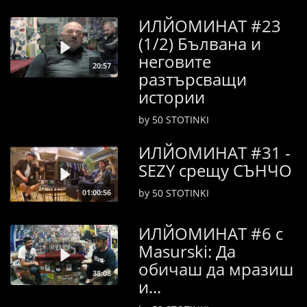
ИЛЙОМИНАТ #23
(1/2) Бълвана и
неговите
20:57
разтърсващи
истории
by 50 STOTINKI
ИЛЙОМИНАТ #31 -
SEZY срещу СЪНЧО
by 50 STOTINKI
01:00:56
ИЛЙОМИНАТ #6 с
Masurski: Да
обичаш да мразиш
38:08
и...