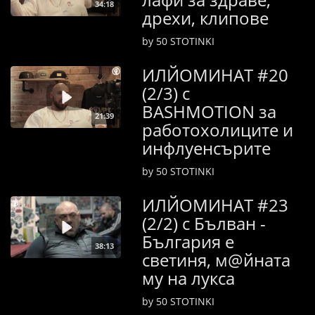
34:18
дрехи, клипове
by 50 STOTINKI
ИЛЙОМИНАТ #20
(2/3) с
BASHMOTION за
21:39
работохолиците и
инфлуенсърите
by 50 STOTINKI
ИЛЙОМИНАТ #23
(2/2) с Бълван -
България е
38:13
светиня, м@йната
му на лукса
by 50 STOTINKI