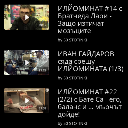
ИЛЙОМИНАТ #14 с
Братчеда Лари -
Защо изтичат
30:12
мозъците
by 50 STOTINKI
ИВАН ГАЙДАРОВ
сяда срещу
ИЛЙОМИНАТА (1/3)
21:28
by 50 STOTINKI
ИЛЙОМИНАТ #22
(2/2) с Бате Са - его,
баланс и ... мърчът
31:39
дойде!
by 50 STOTINKI