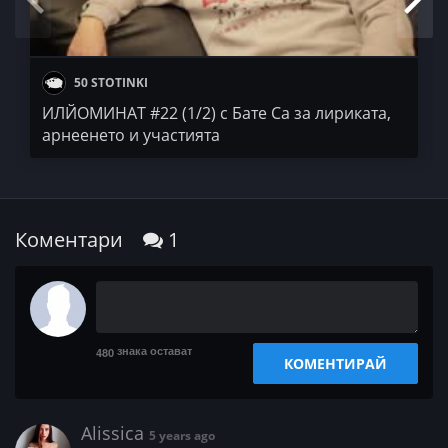
50 STOTINKI
ИЛЙОМИНАТ #22 (1/2) с Бате Са за лириката,
арнеенето и участията
Коментари
1
знака остават
480
КОМЕНТИРАЙ
Alissica
5 years ago