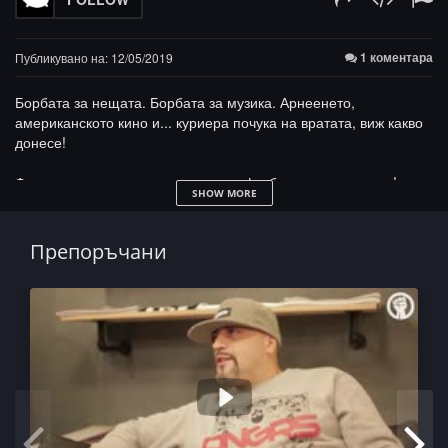
1 коментара
Публикувано на: 12/05/2019
Борбата за нещата. Борбата за музика. Арнеенето,
американското кино и... куриера почука на вратата, виж какво
донесе!
Фак новия наркотик вниманието... футбола е друго нещо!
SHOW MORE
Чакаме те в събота (07.12.19) в КЕФ -
https://bigkef.com/
Препоръчани