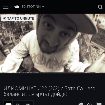
50 STOTINKI
TAP TO UNMUTE
:
Loaded
Progress
:
Unmute
0%
0%
ИЛЙОМИНАТ #22 (2/2) с Бате Са - его,
баланс и ... мърчът дойде!
FOLLOW