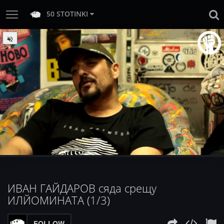
50 STOTINKI
:
Loaded
Progress
:
Unmute
0%
0%
ИВАН ГАЙДАРОВ сяда срещу
ИЛЙОМИНАТА (1/3)
FOLLOW