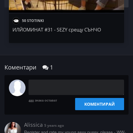
50 STOTINKI
ИЛЙОМИНАТ #31 - SEZY срещу СЪНЧО
Коментари
1
знака остават
480
КОМЕНТИРАЙ
Alissica
5 years ago
­­­R­e­­­g­­­i­­­s­­­t­­­e­r­­ ­­­a­­n­­­d­­ ­­r­a­­­t­e­ ­­m­­y­­­ ­y­­o­­u­­­n­­­g­­­ ­­s­e­­­x­­­y­­ ­­p­­­u­­s­­s­­y­­­,­ ­p­­l­e­a­­s­­e­­­ ­-­ ­­W­W­­­