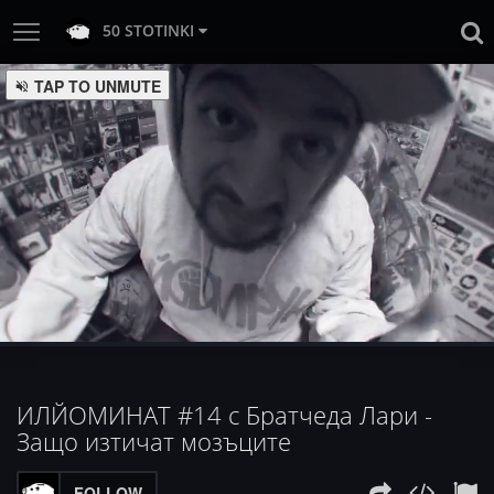
50 STOTINKI
:
Loaded
Progress
:
Unmute
0%
0%
ИЛЙОМИНАТ #14 с Братчеда Лари -
Защо изтичат мозъците
FOLLOW