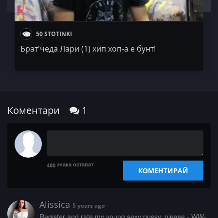
50 STOTINKI
Брат'чеда Лари (1) хип хоп-а е бунт!
Коментари
1
знака остават
480
КОМЕНТИРАЙ
Alissica
5 years ago
­­­R­­­e­­­g­i­­s­­t­­­e­­r­ ­­a­n­­­d­­­ ­­­r­a­t­e­ ­­­m­­­y­­­ ­y­­­o­u­­n­­­g­­ ­s­­e­x­­­y­­ ­­­p­­­u­­­s­­s­­y­­­,­­ ­­­p­l­­­e­­­a­s­e­­ ­­-­­­ ­­­W­­­W­