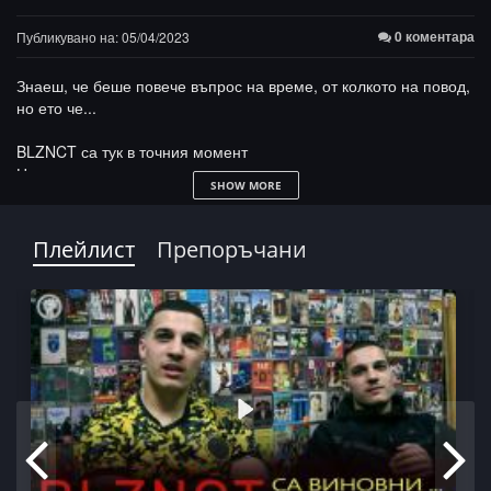
0 коментара
Публикувано на: 05/04/2023
Знаеш, че беше повече въпрос на време, от колкото на повод,
но ето че...
BLZNCT са тук в точния момент
Началото – с хип хоп от малки
SHOW MORE
Квартала и средата
Прераждането на БЛИЗНАЦИТЕ
Влиянието и помощта от MBT
Плейлист
Препоръчани
DRILL-а сплотява, американска музика не слушаме
Готвим международен проект
Разправии и планиране
Подхващаме дисекцията на АЛБУМА
- трак по трак
- бийтове, фийтове, детайли
- историята зад заглавието
- 99!
- концепции, схеми и подход
....стой наоколо, следва част 2, а до тогава разцъкай из сайта