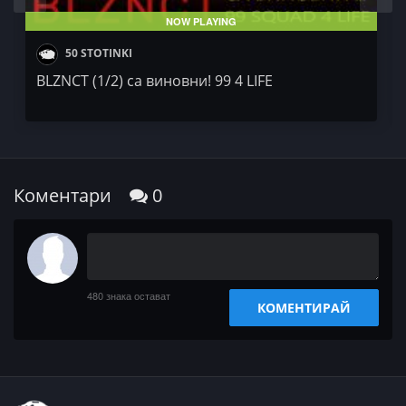
https://blznct99.com/
NOW PLAYING
YT:
https://youtube.com/@99SQUADD
50 STOTINKI
https://www.youtube.com/@MrDevetdevet
BLZNCT (1/2) са виновни! 99 4 LIFE
ЙО-линкове са тук:
https://linktr.ee/yomruk
ЙоМРУК Мърч -
https://bit.ly/2NptUu6
#blznct #йомрук #илйоминат #podcast #йо7 #50stotinkicom
Коментари
0
480
знака остават
КОМЕНТИРАЙ