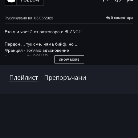
0 коментара
Публикувано на: 05/05/2023
Ето я и част 2 от разговора с BLZNCT:
Пардон ... тук сме, няма бийф, но ...
Франция - голямо вдъхновение
Ето кои са 99 SQUAD
SHOW MORE
Гледаме всичко да е максимално ПРО
BLZNCT вече са марка
Шумен!
Плейлист
Препоръчани
Новината: идва ... DELUX
Чехите ни бяха на гости и не искаха да си тръгват
Eastern blok ще бъде нещо голямо
BLZNCT (1/2) са виновни! 99 4 LIFE:
https://bit.ly/3HIhSv2
Сайт:
https://blznct99.com/
YT:
99SQUADD -
https://bit.ly/427DQjj