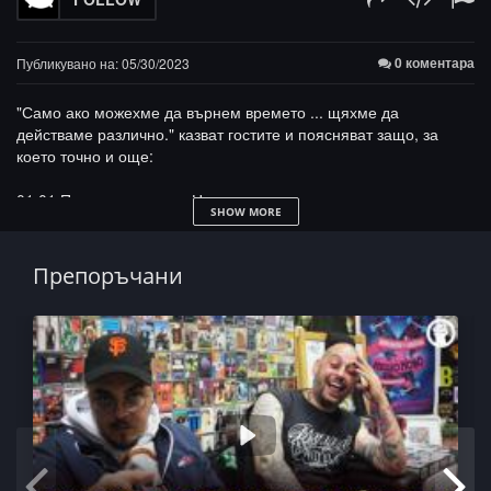
0 коментара
Публикувано на: 05/30/2023
"Само ако можехме да върнем времето ... щяхме да
действаме различно." казват гостите и поясняват защо, за
което точно и още:
01:01 Първа среща в ... Надежда
SHOW MORE
- Билката, Shano Crew, Demo Hard
- бийтове, freestyle и белези
08:10 Грешките на растежа
Препоръчани
- колектива, цялото, unity
- култура, послание, сеир
- кауза, подкрепа, публика
- думите са по-евтини от делата
- играта с публиката, диалог и шоу
21:44 Рапър – титла или обида?
- събития, про-подход и несериозно отношение
- фестове, лайн-ъп, награди
- категория „албум“, съревнование и стойност
32:28 География и сравнения