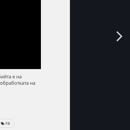
бийта е на
 обработката на
FB