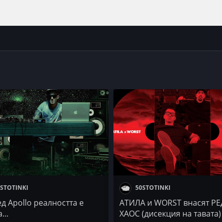
STOTINKI
50STOTINKI
д Apollo реалността е
АТИЛА и WORST внасят РЕ
...
ХАОС (дисекция на тавата)