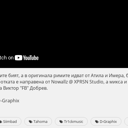
те бият, а в оригинала римите идват от Атила и Имера, 
отката е направена от Nowallz @ XPRSN Studio, а микса и
а Виктор "FB" Добрев.
-Graphix
Siimbad
Tahoma
Tr1ckmusic
D-Graphix