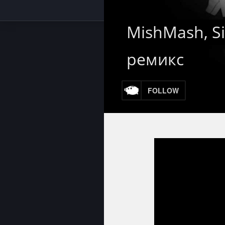
MishMash, S
ремикс
FOLLOW