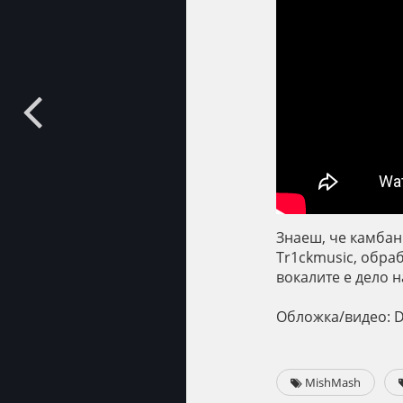
Знаеш, че камбани
Tr1ckmusic, обраб
вокалите е дело н
Обложка/видео: D
MishMash