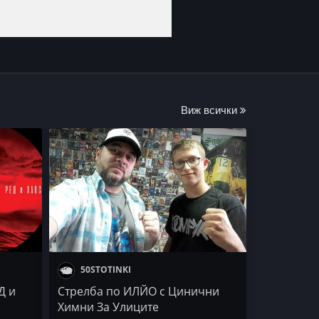
Виж всички
50STOTINKI
Д и
Стрелба по ИЛЙО с Цинични
Химни За Улиците