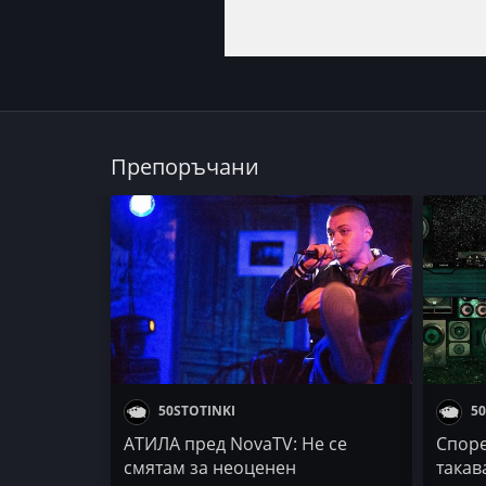
Препоръчани
50STOTINKI
50
АТИЛА пред NovaTV: Не се
Споре
смятам за неоценен
такава