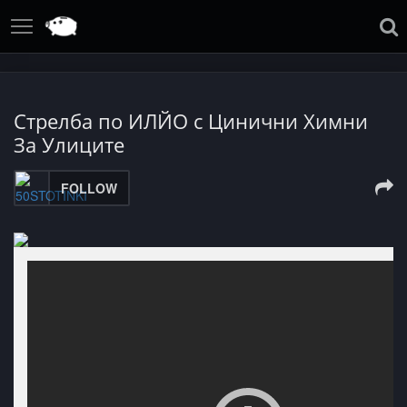
Стрелба по ИЛЙО с Цинични Химни
За Улиците
FOLLOW