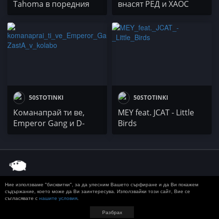
Tahoma в поредния
внасят РЕД и ХАОС
камбанен ремикс
(дисекция на тавата)
50STOTINKI
50STOTINKI
Команапрай ти ве,
MEY feat. JCAT - Little
Emperor Gang и D-
Birds
ZastA в колабо
Ние използваме "бисквитки", за да улесним Вашето сърфиране и да Ви покажем
© 2020 50 STOTINKI
КОНТАКТ
ЗА РЕКЛАМА
съдържание, което може да Ви заинтересува. Използвайки този сайт, Вие се
съгласявате с
нашите условия
.
ДОСТАВКА, ЗАПЛАЩАНЕ И ВРЪЩАНЕ
ПОВЕРИТЕЛНОСТ
TERMS AND CONDITIONS
Разбрах