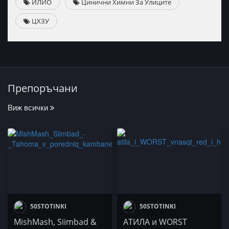
ИЛЙО
Цинични Химни За Улиците
ЦХЗУ
Препоръчани
Виж всички
50STOTINKI
50STOTINKI
MishMash, Siimbad &
АТИЛА и WORST