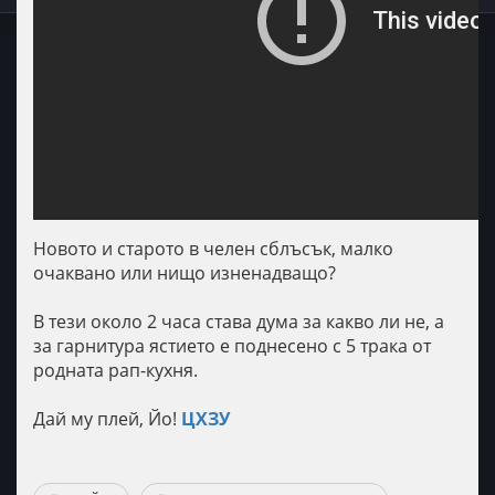
Новото и старото в челен сблъсък, малко
очаквано или нищо изненадващо?
В тези около 2 часа става дума за какво ли не, а
за гарнитура ястието е поднесено с 5 трака от
родната рап-кухня.
Дай му плей, Йо!
ЦХЗУ