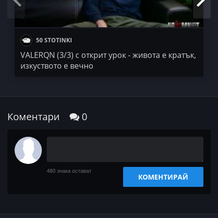
#VALERQN #ЙОМРУК #БГРАП #ЙО6 #ДАСКАЛАМАНЯКА
50 STOTINKI
VALERQN (3/3) с открит урок - живота е кратък,
изкуството е вечно
Коментари
0
480
знака остават
КОМЕНТИРАЙ