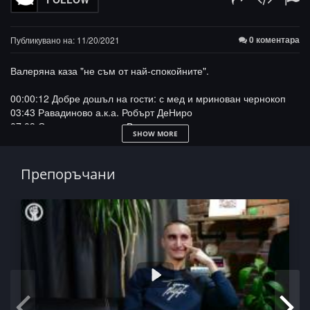
0 коментара
Публикувано на: 11/20/2021
Валеряна каза "не съм от най-спокойните".
00:00:12 Добре дошъл на гости: с мед и мринован чернокоп
03:43 Равадиново а.к.а. Робърт ДеНиро
07:09 Студенстско ми е - Валерян
SHOW MORE
09:13 Археология и луди случки в странство
12:39 Дасклала маняка атакува сегрегирано ромско училище в
СТЗ
Препоръчани
- борба с дневника, отворен класен, Ангел и Калина, Генчо и
Исуската
Всички ЙО-линкове към FB страници и 2 затворени групи, IG
профили, музикални и видео платформи са тук:
https://linktr.ee/yomruk
Valerqn:
https://bit.ly/3r3MZtg
ЙоМРУК Мърч -
https://bit.ly/2NptUu6