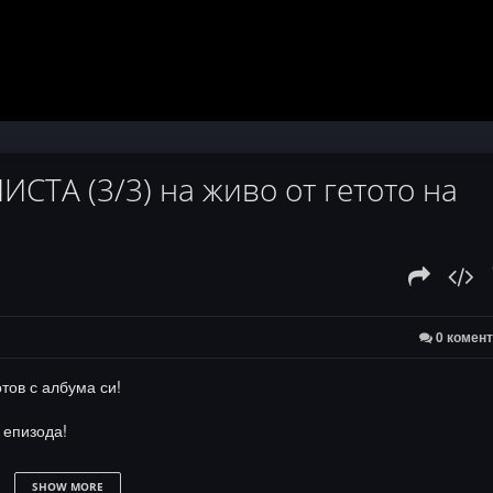
ТА (3/3) на живо от гетото на
0 комен
тов с албума си!
 епизода!
SHOW MORE