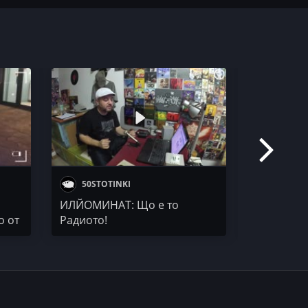
50STOTINKI
50 STO
ИЛЙОМИНАТ: Що е то
ПРОТАГОН
о от
Радиото!
M4STAAMIN
позорната