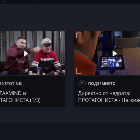
it.ly/2ILgX0e
50 STOTINKI
ПОДЗЕМИЕТО
TAAMIND и
Директно от недрата:
ТАГОНИСТА (1/3)
ПРОТАГОНИСТА - На жив
гингът на Едно Гъзе
гетото на Вселената