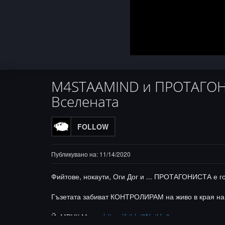
M4STAAMIND и ПРОТАГОНИС
Вселената
FOLLOW
Публикувано на: 11/14/2020
Фийтове, нокаути, Оги Дог и ... ПРОТАГОНИСТА е го
Гъзетата забиват КОНТРОЛИРАМ на живо в края на
ЙоМРУК Мърч:
https://bit.ly/2NptUu6