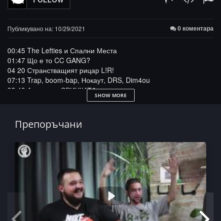
0 коментара
Публикувано на: 10/29/2021
00:45 The Lefties и Спални Места
01:47 Що е то CC GANG?
04 20 Странстващият рицар L!R!
07:13 Trap, boom-bap, Нокаут, DRS, Dim4ou
08:40 А ето го и СРИЧКАТА
SHOW MORE
13:00 Варна и школата
17:10 От къде идват псевдонимите?
19:20 Hypnotize Minds и СТЗ мацките
Препоръчани
20:35 Новите трапове и ArtimoX
22:45 UK Drill и RAP (Rhythm And Poetry)
28:24 Дразнители и freestyle батъли
CC GANG:
https://bit.ly/2ZAUQmI
Всички ЙО-линкове към FB страници и 2 затворени групи, IG
профили, музикални и видео платформи са тук:
https://linktr.ee/yomruk