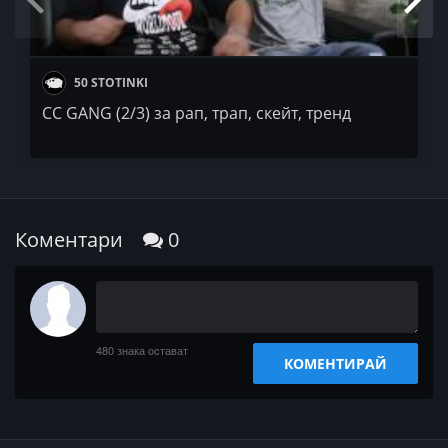
ЙоМРУК Мърч -
https://bit.ly/2NptUu6
50 STOTINKI
CC GANG (2/3) за рап, трап, скейт, тренд
Коментари
0
480
знака остават
КОМЕНТИРАЙ