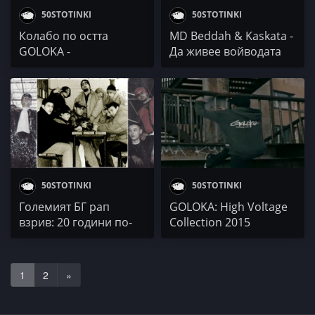
50STOTINKI
50STOTINKI
Колабо по остта
MD Beddah & Kaskata -
GOLOKA -
Да живее войводата
BASHMOTION
(честит 2-ри юни)
50STOTINKI
50STOTINKI
Големият БГ рап
GOLOKA: High Voltage
взрив: 20 години по-
Collection 2015
късно
1
2
»