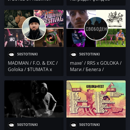
ФЕСТ визия
50STOTINKI
50STOTINKI
MADMAN / F.O. & EXC /
maxe' / RRS x GOLOKA /
Goloka / $TUMATA x
Маги / Белега /
FALL x Slim NiK /
CACTUS ERECTUS
MALKIA x BAR0NA /
BORN PAID
50STOTINKI
50STOTINKI