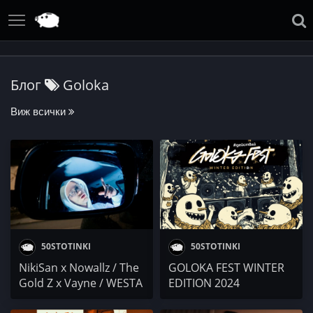
Блог
Goloka
Виж всички
50STOTINKI
50STOTINKI
NikiSan x Nowallz / The
GOLOKA FEST WINTER
Gold Z x Vayne / WESTA
EDITION 2024
/ TRE / RAFADO / Били