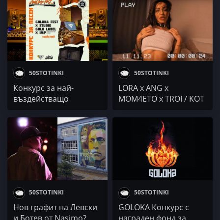
Хлапето / Goloka
50STOTINKI
50STOTINKI
Конкурс за най-
LORA x ANG x
въздействащо
MOM4ETO x TROI / KOT
изпълнение на
/ Осем Пет / EVG x
GOLOKA FEST 5
Neznaen x Vanya
Triffonova / Михаела
Филева / GOLOKA
50STOTINKI
50STOTINKI
Нов графит на Левски
GOLOKA Конкурс с
и Ботев от Nasimo?
награден фонд за