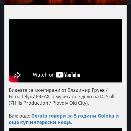
Видеата са монтирани от Владимир Груев /
Filmadelyx / FREAX, а музиката е дело на DJ Skill
(7Hills Production / Plovdiv Old City).
Виж още:
Gerata говори за 5 години Goloka и
още куп интересни нещa.