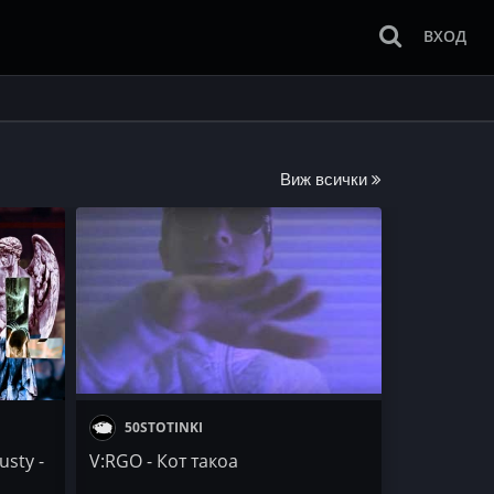
ВХОД
Виж всички
50STOTINKI
usty -
V:RGO - Кот такоа