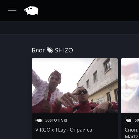
Блог
SHIZO
50STOTINKI
50
V:RGO x TLay - Опраи са
Сноп:
Martz