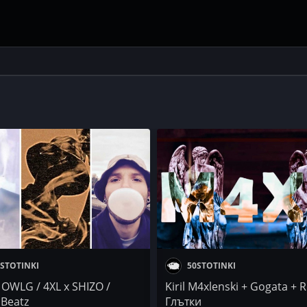
STOTINKI
50STOTINKI
 OWLG / 4XL x SHIZO /
Kiril M4xlenski + Gogata + R
 Beatz
Глътки