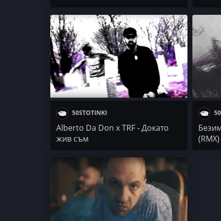
50STOTINKI
50
Alberto Da Don x TRF - Докато
Безим
жив съм
(RMX)