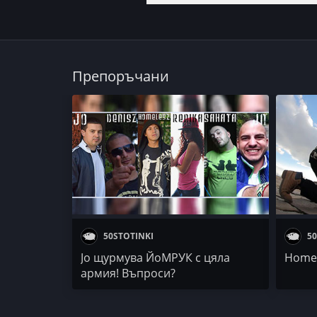
Препоръчани
50STOTINKI
50
Jo щурмува ЙоМРУК с цяла
Homel
армия! Въпроси?