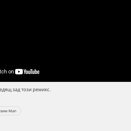
едящ зад този ремикс.
зим Man