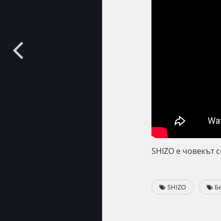
SHIZO е човекът с
SHIZO
Бе