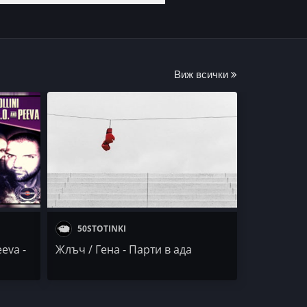
Виж всички
50STOTINKI
eeva -
Жлъч / Гена - Парти в ада