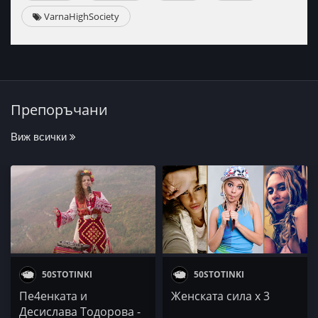
VarnaHighSociety
Препоръчани
Виж всички
50STOTINKI
50STOTINKI
Пе4енката и
Женската сила х 3
Десислава Тодорова -