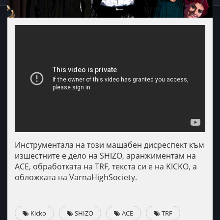
Инструментала на този мащабен дисреспект към
изшестните е дело на SHIZO, аранжиментам на
ACE, обработката на TRF, текста си е на KICKO, а
обложката на VarnaHighSociety.
Kicko
SHIZO
ACE
TRF