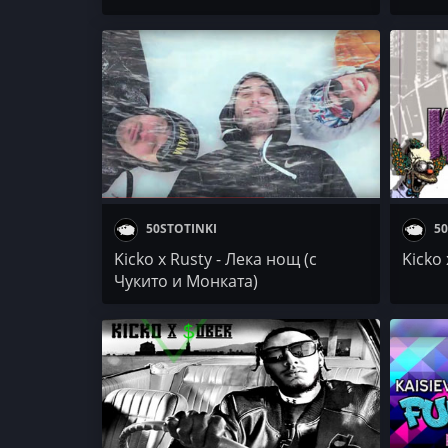
100 KILA x ANDYTO x KICKO /
GALINA x SAMI / Dissecticons /
FAULEN / Muden & Gnoma
50STOTINKI
50
Kicko x Rusty - Лека нощ (с
Kicko 
Чукито и Монката)