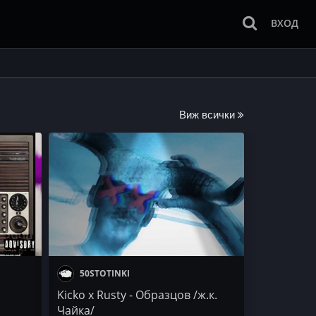
ВХОД
Виж всички
50STOTINKI
Kicko x Rusty - Образцов /ж.к.
Чайка/