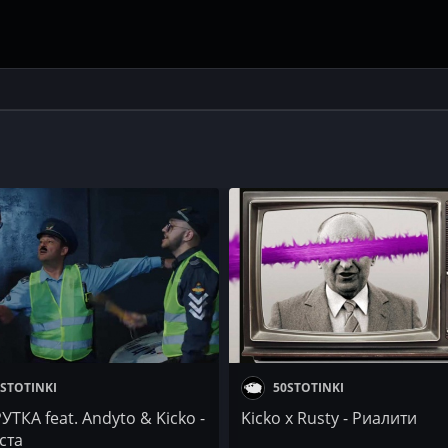
STOTINKI
50STOTINKI
УТКА feat. Andyto & Kicko -
Kicko x Rusty - Риалити
ста