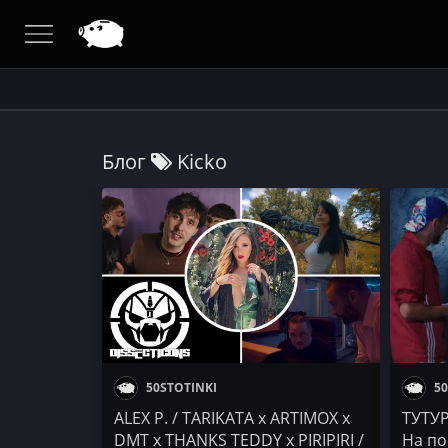
Блог
Kicko
50STOTINKI
50
ALEX P. / TARIKATA x ARTIMOX x
ТУТУР
DMT x THANKS TEDDY x PIRIPIRI /
На по