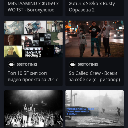
M4STAAMIND x ЖЛЪЧ х
Жлъч х Sezko x Rusty -
WORST - Богохулство
Образеца 2
50STOTINKI
50STOTINKI
Топ 10 БГ хип хоп
So Called Crew - Всеки
видео проекта за 2017-
за себе си (с Григовор)
та