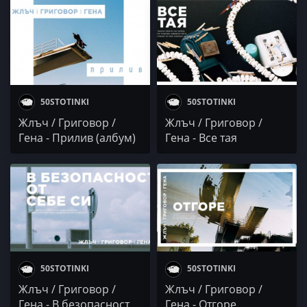
50STOTINKI
50STOTINKI
Жлъч / Григовор /
Жлъч / Григовор /
Гена - Прилив (албум)
Гена - Все тая
50STOTINKI
50STOTINKI
Жлъч / Григовор /
Жлъч / Григовор /
Гена - В безопасност
Гена - Отгоре