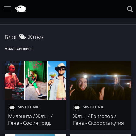
Блог
Жлъч
Виж всички
50STOTINKI
50STOTINKI
Миленита / Жлъч /
Жлъч / Григовор /
Гена - София град,
Гена - Скороста кутия
душеяд (ремикс)