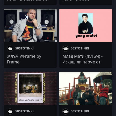
от себе си
50STOTINKI
50STOTINKI
Жлъч @Frame by
Млад Мати (ЖЛЪЧ) -
Frame
Искаш ли парче от
мен
50STOTINKI
50STOTINKI