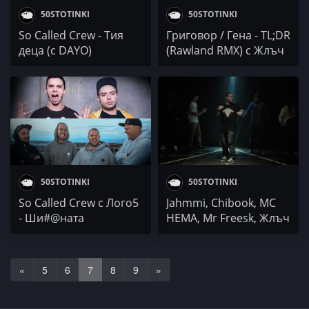
50STOTINKI
50STOTINKI
So Called Crew - Тия
Григовор / Гена - TL;DR
деца (с DAYO)
(Rawland RMX) с Жлъч
50STOTINKI
50STOTINKI
So Called Crew с Лого5
Jahmmi, Chibook, MC
- Ши#@ната
HEMA, Mr Freesk, Жлъч
лирическа атлетика
- Mash Up Medley 3
«
5
6
7
8
9
»