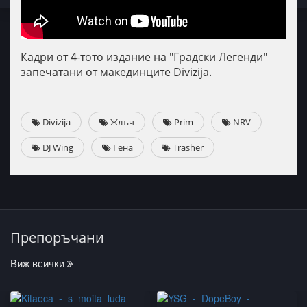
Кадри от 4-тото издание на "Градски Легенди"
запечатани от макединците Divizija.
Divizija
Жлъч
Prim
NRV
DJ Wing
Гена
Trasher
Препоръчани
Виж всички