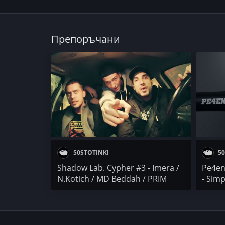
Препоръчани
50STOTINKI
50
Shadow Lab. Cypher #3 - Imera /
Pe4en
N.Kotich / MD Beddah / PRIM
- Simp