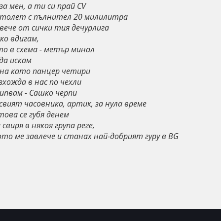
а мен, а ти си прай CV
истолет с пълнител 20 милилитра
вече от сички тия дечурлига
ко вдигам,
то в схема - метър минал
 да искам
хна като панцер четири
зхожда в нас по чехли
сипвам - Сашко черпи
вият часовника, артик, за нула време
ова се губя денем
 свиря в някоя група реге,
то ме завлече и станах най-добрият гуру в BG