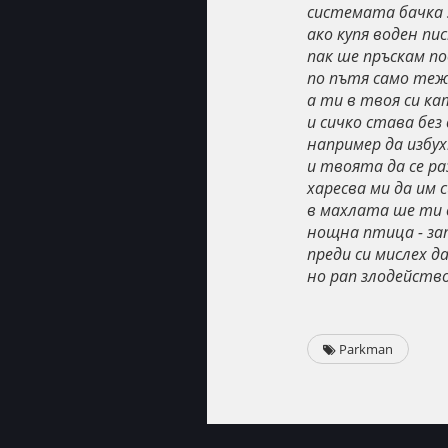
системата бачка з
ако купя воден п
пак ше пръскам по
по пътя само теж
а ти в твоя си ка
и сичко става без
например да избу
и твоята да се ра
харесва ми да им 
в махлата ше ти с
нощна птица - зат
преди си мислех да
но рап злодейство
Parkman