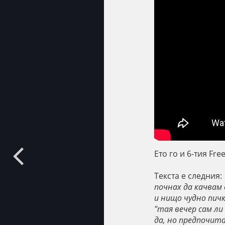
Ето го и 6-тия
Free
Текста е следния:
почнах да качвам
и нищо чудно пич
"тая вечер сам ли 
да, но предпочитам