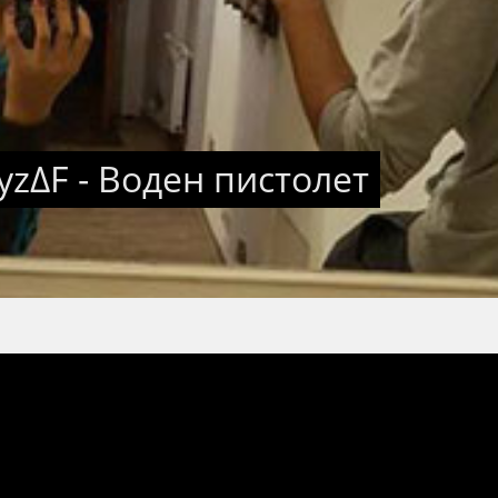
yz∆F - Воден пистолет