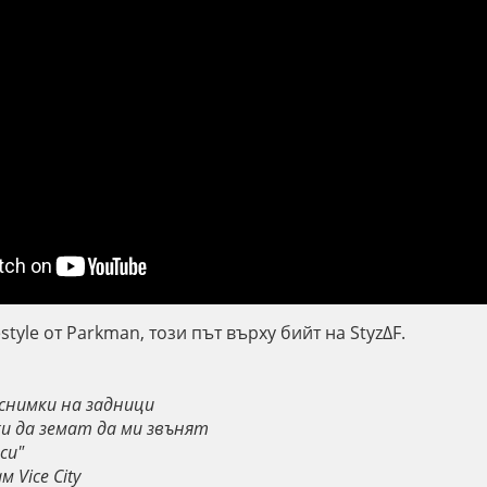
style от
Parkman, този път върху бийт на Styz∆F.
 снимки на задници
ки да земат да ми звънят
си"
 Vice City