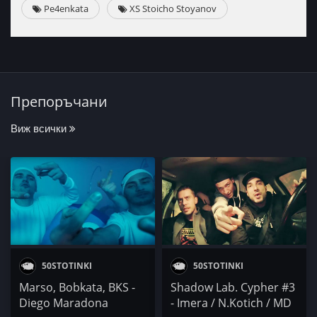
Pe4enkata
XS Stoicho Stoyanov
Препоръчани
Виж всички
50STOTINKI
50STOTINKI
Marso, Bobkata, BKS -
Shadow Lab. Cypher #3
Diego Maradona
- Imera / N.Kotich / MD