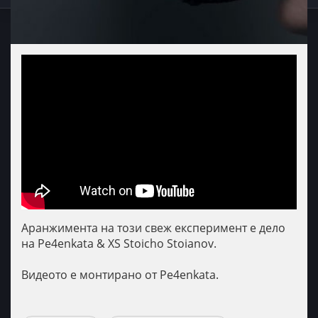
Аранжимента на този свеж експеримент е дело
на Pe4enkata & XS Stoicho Stoianov.
Видеото е монтирано от Pe4enkata.