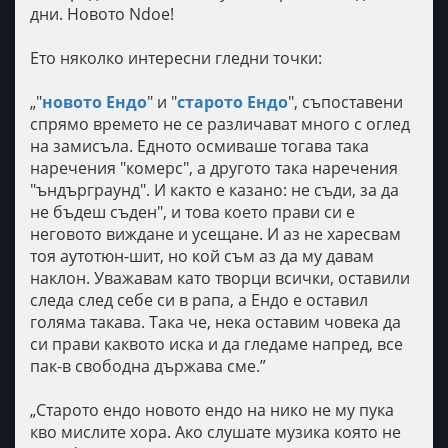
дни. Новото Ndoe!
Ето няколко интересни гледни точки:
„"
новото Ендо
" и "
старото Ендо
", съпоставени
спрямо времето не се различават много с оглед
на замисъла. Едното осмиваше тогава така
наречения "комерс", а другото така наречения
"ъндърграунд". И както е казано: не съди, за да
не бъдеш съден", и това което прави си е
неговото виждане и усещане. И аз не харесвам
тоя аутотюн-шит, но кой съм аз да му давам
наклон. Уважавам като творци всички, оставили
следа след себе си в рапа, а Ендо е оставил
голяма такава. Така че, нека оставим човека да
си прави каквото иска и да гледаме напред, все
пак-в свободна държава сме.”
„Старото ендо новото ендо на нико не му пука
кво мислите хора. Ако слушате музика която не