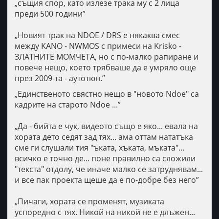
„същия спор, като излезе трака му с 2 лица
преди 500 години”
„Новият трак на NDOE / DRS е някаква смес
между KANO - NWMOS с примеси на Krisko -
ЗЛАТНИТЕ МОМЧЕТА, но с по-малко рапиране и
повече нещо, което трябваше да е умряло още
през 2009-та - аутотюн.”
„Единственото свястно нещо в "новото Ndoe" са
кадрите на старото Ndoe ...”
„Да - бийта е чук, видеото също е яко... евала на
хората дето седят зад тях... ама оттам нататъка
сме ги слушали тия "ъката, хъката, мъката"...
всичко е точно де... поне правилно са сложили
"текста" отдолу, че иначе малко се затруднявам...
и все пак проекта щеше да е по-добре без него”
„Пичаги, хората се променят, музиката
успоредно с тях. Никой на никой не е длъжен...