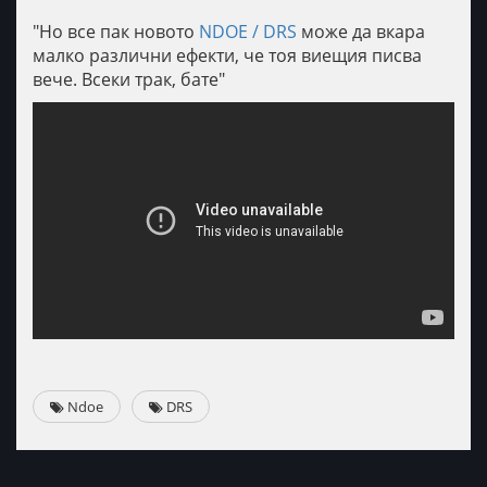
"Но все пак новото
NDOE / DRS
може да вкара
малко различни ефекти, че тоя виещия писва
вече. Всеки трак, бате
"
Ndoe
DRS