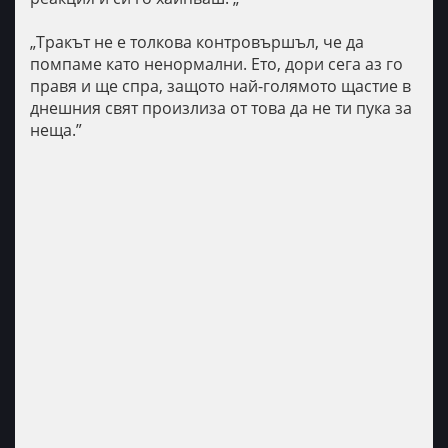
„Тракът не е толкова контровършъл, че да
помпаме като ненормални. Ето, дори сега аз го
правя и ще спра, защото най-голямото щастие в
днешния свят произлиза от това да не ти пука за
неща.”