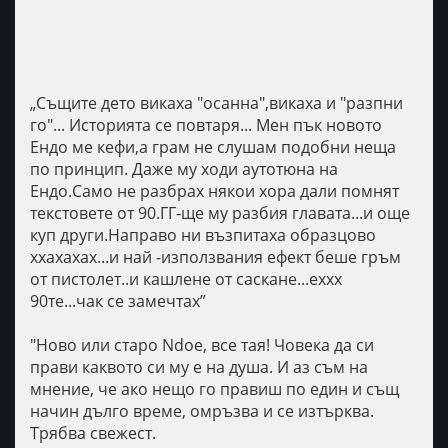
„Същите дето викаха "осанна",викаха и "разпни
го"... Историята се повтаря... Мен пък новото
Ендо ме кефи,а грам не слушам подобни неща
по принцип. Даже му ходи аутотюна на
Ендо.Само не разбрах някои хора дали помнят
текстовете от 90.ГГ-ще му разбия главата...и още
куп други.Направо ни възпитаха образцово
ххахахах...и най -използвания ефект беше гръм
от пистолет..и кашлене от саскане...еххх
90те...чак се замечтах”
"
Ново или старо Ndoe, все тая! Човека да си
прави каквото си му е на душа. И аз съм на
мнение, че ако нещо го правиш по един и същ
начин дълго време, омръзва и се изтърква.
Трябва свежест.