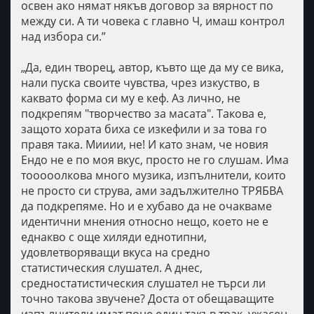
освен ако нямат някъв договор за вярност по
между си. А ти човека с главно Ч, имаш контрол
над избора си.”
„Да, един творец, автор, къвто ще да му се вика,
нали пуска своите чувства, чрез изкуство, в
каквато форма си му е кеф. Аз лично, не
подкрепям "творчество за масата". Такова е,
защото хората биха се изкефили и за това го
правя така. Мииии, не! И като знам, че новия
Ендо не е по моя вкус, просто не го слушам. Има
тооооолкова много музика, изпълнители, които
не просто си струва, ами задължително ТРЯБВА
да подкрепяме. Но и е хубаво да не очакваме
идентични мнения относно нещо, което не е
еднакво с още хиляди еднотипни,
удовлетворяващи вкуса на средно
статистическия слушател. А днес,
средностатистическия слушател не търси ли
точно такова звучене? Доста от обещаващите