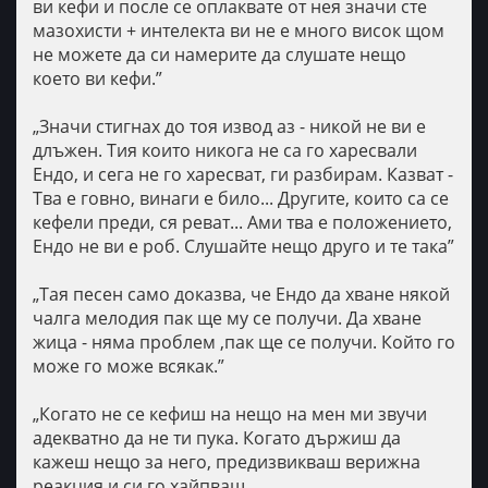
ви кефи и после се оплаквате от нея значи сте
мазохисти + интелекта ви не е много висок щом
не можете да си намерите да слушате нещо
което ви кефи.”
„Значи стигнах до тоя извод аз - никой не ви е
длъжен. Тия които никога не са го харесвали
Ендо, и сега не го харесват, ги разбирам. Казват -
Тва е говно, винаги е било... Другите, които са се
кефели преди, ся реват... Ами тва е положението,
Ендо не ви е роб. Слушайте нещо друго и те така”
„Tая песен само доказва, че Ендо да хване някой
чалга мелодия пак ще му се получи. Да хване
жица - няма проблем ,пак ще се получи. Който го
може го може всякак.”
„Когато не се кефиш на нещо на мен ми звучи
адекватно да не ти пука. Когато държиш да
кажеш нещо за него, предизвикваш верижна
реакция и си го хайпваш. „