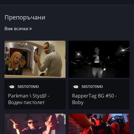
Препоръчани
Виж всички
50STOTINKI
50STOTINKI
Parkman \ Styz∆F -
RapperTag BG #50 -
Воден пистолет
Boby