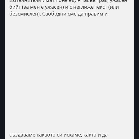
изпълнители имат поне един такъв трак, ужасен
бийт (за мен е ужасен) и с неглиже текст (или
безсмислен).
Свободни сме да правим и
създаваме каквото си искаме, както и да