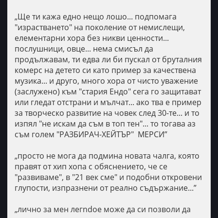
„Ще ти кажа едно нещо лошо... подпомага
"израстването" на поколение от немислещи,
елементарни хора без никви ценности...
послушници, овце... нема смисъл да
продължавам, ти едва ли би пускал от бруталния
комерс на детето си като пример за качествена
музика... и друго, много хора от чисто уважение
(заслужено) към "стария Ендо" сега го защитават
или гледат отстрани и мълчат... ако тва е пример
за творческо развитие на човек след 30-те... и то
изпял "не искам да съм в топ тен"... то тогава аз
съм голем "РАЗБИРАЧ-ХЕЙТЪР"
МЕРСИ
”
„просто не мога да подмина новата чалга, която
правят от хип хопа с обяснението, че се
"развиваме", в "21 век сме" и подобни откровени
глупости, изпразнени от реално съдържание...”
„лично за мен легndoe може да си позволи да