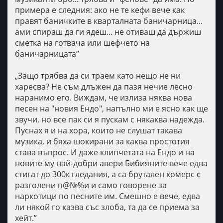
примера е следния: ако не те кефи вече как
правят баничките в кварталната баничарница...
ами спираш да ги ядеш... не отиваш да държиш
сметка на готвача или шефчето на
баничарницата”
„Защо трябва да си траем като нещо не ни
харесва? Не съм длъжен да пазя нечие лесно
наранимо его. Виждам, че излиза няква нова
песен на "новия Ендо", напълно ми е ясно как ще
звучи, но все пак си я пускам с някаква надежда.
Пуснах я и на хора, които не слушат такава
музика, и бяха шокирани за каква простотия
става въпрос. И даже клипчетата на Ендо и на
новите му най-добри авери Бибияните вече едва
стигат до 300к гледания, а са брутален комерс с
разголени п@№%и и само говорене за
наркотици по песните им. Смешно е вече, едва
ли някой го казва със злоба, та да се приема за
хейт.”