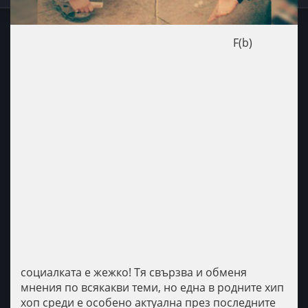
F(b)
социалката е жежко! Тя свързва и обменя
мнения по всякакви теми, но една в родните хип
хоп среди е особено актуална през последните