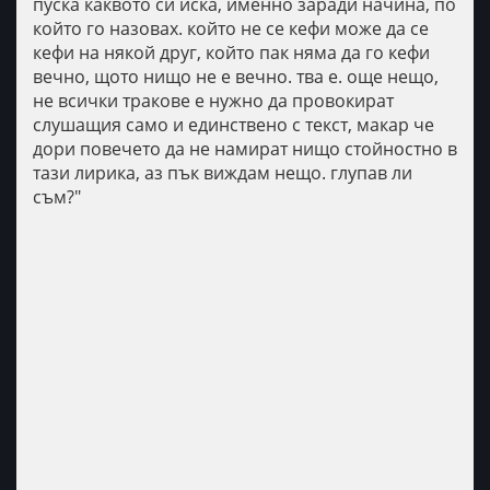
пуска каквото си иска, именно заради начина, по
който го назовах. който не се кефи може да се
кефи на някой друг, който пак няма да го кефи
вечно, щото нищо не е вечно. тва е. още нещо,
не всички тракове е нужно да провокират
слушащия само и единствено с текст, макар че
дори повечето да не намират нищо стойностно в
тази лирика, аз пък виждам нещо. глупав ли
съм?"