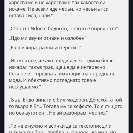
харесваме и не харесваме пак каквото си
искаме. Не всеки яде чесън, но чесънът си
остава сила, нали?”
„Старото Ndoe е бедното, новото е поредното”
„Ндо ми звучи отчаян и озлобен”
„Разни хора, разни интереси...”
„Истината е, че ако преди десет години беше
изкарал такъв трак, щеше да е интересно.
Сега не е. Поредната имитация на поредната
мода. И обективно погледнато това е
неслушаемо.”
„Ъъъ, Ендо винаги е бил модерен. Денсхол-а той
го вкара в Бг... Тогава му се кефехте. То е същото,
но без аутотюн... Не ви разбирам, честно.”
„То не е нужно и всички да са текстописци и
музиканти бро... трябва и "фенове" да има. Но