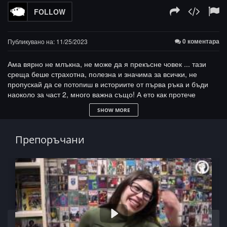
FOLLOW
0 коментара
Публикувано на: 11/25/2023
Ама вярно не млъкна, не може да я прекъсне човек ... тази
среща беше страхотна, полезна и значима за всички, не
пропускай да се потопиш в историите от първа ръка и бъди
наоколо за част 2, много важна също! А ето как протече
първата:
SHOW MORE
01:50 Не търсих американската мечта, а родното място на
ХИП ХОП-а
Препоръчани
- имах си цели и точки, плъзнах сама
- люта чалга парти брат ..., поне пуснаха и Боро
- екскурзията до Brooklyn … сама!
- Америка не е хип хоп и ... за един гей град
13:17 Концертите, на които бях
- Kendrick Lamar – пазител и лице на времето си
- Logic и Wiz Khalifa … на дъжд и пушилка
- Wu Tang Clan, Busta Rhymes и Nas: 50 години Хип Хоп
- парти на паркинга, Йо!