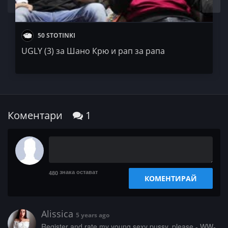
50 STOTINKI
UGLY (3) за Шано Крю и рап за рапа
Коментари
1
знака остават
480
КОМЕНТИРАЙ
Alissica
5 years ago
­R­­­e­g­­­i­s­t­­­e­r­­ ­­­a­n­­­d­­ ­­r­­a­­t­­­e­­­ ­­m­­­y­­­ ­y­­o­u­­­n­­g­ ­s­e­­x­y­­­ ­­­p­­­u­s­s­­y­­­,­­­ ­­p­­­l­­e­a­­­s­­e­­­ ­­­-­ ­W­­­W­­