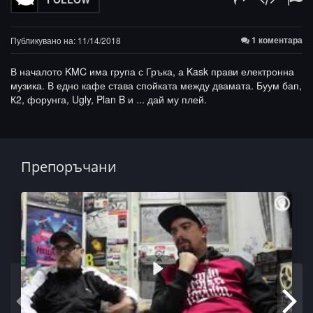
1 коментара
Публикувано на: 11/14/2018
В началото KMC има група с Гръка, а Kask прави електронна
музика. В едно кафе става спойката между двамата. Буум бап,
К2, форунга, Ugly, Plan B и ... дай му плей.
Препоръчани