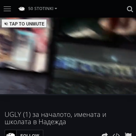
50 STOTINKI
:
Loaded
Progress
:
Unmute
0%
0%
UGLY (1) за началото, имената и
школата в Надежда
FOLLOW