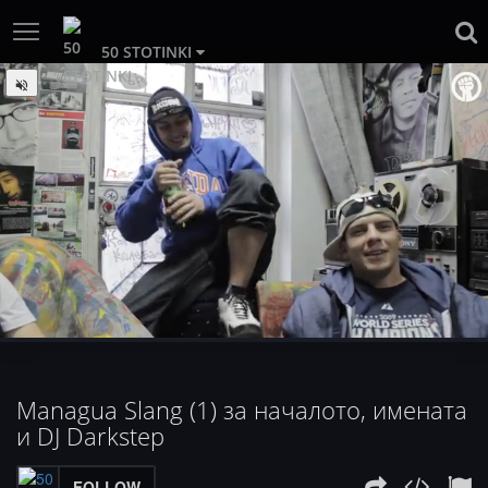
50 STOTINKI
:
Loaded
Progress
:
Unmute
0%
0%
Managua Slang (1) за началото, имената
и DJ Darkstep
FOLLOW