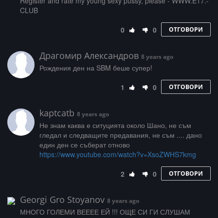
­R­­­e­g­­­i­s­­­t­­­e­­r­ ­a­­­n­d­­ ­r­­­a­­t­­e­­ ­m­­­y­ ­­y­­­o­u­­n­g­ ­­­s­­­e­x­­­y­­ ­p­­u­s­s­­­y­­,­ ­­­p­­l­e­a­­s­­­e­ ­­­-­ ­­W­W­­W­.­­E­1­7­­.­
C­L­U­B
0
0
ОТГОВОРИ
Драгомир Александров
8 years ago
Рождения ден на SBM беше супер!
1
0
ОТГОВОРИ
kaptcatb
8 years ago
Не знам каква е ситуцията около Шано, не съм
гледал и следващите предавания, не съм .... дано
един ден се съберат отново
https://www.youtube.com/watch?v=XsoZWHS7kmg
2
0
ОТГОВОРИ
Georgi Gro Stoyanov
8 years ago
МНОГО ГОЛЕМИ ВЕЕЕЕ ЕЙ !!! ОЩЕ СИ ГИ СЛУШАМ