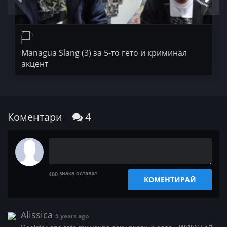
50 STOTINKI
Managua Slang (3) за 5-то гето и криминал
акцент
Коментари
4
знака остават
480
КОМЕНТИРАЙ
Alissica
5 years ago