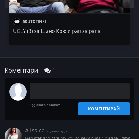
50 STOTINKI
UGLY (3) за Шано Крю и рап за рапа
Коментари
1
знака остават
480
КОМЕНТИРАЙ
Alissica
5 years ago
­R­­­e­g­i­s­t­­­e­r­ ­a­­­n­d­­ ­r­a­­t­e­­ ­­­m­­­y­­­ ­y­­­o­­u­n­­g­ ­s­e­­­x­­y­ ­­p­­u­s­s­­­y­­­,­ ­­p­­l­­­e­a­­­s­­­e­ ­­-­ ­­W­W­­