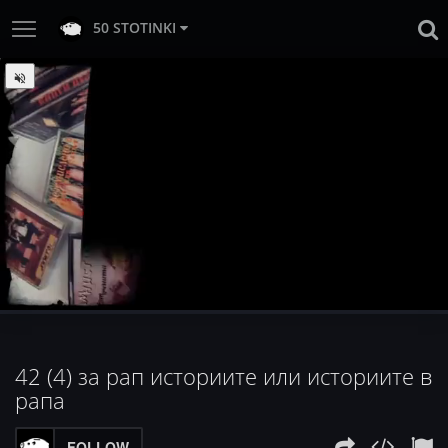
50 STOTINKI
:
Loaded
Progress
:
Unmute
0%
0%
42 (4) за рап историите или историите в
рапа
FOLLOW