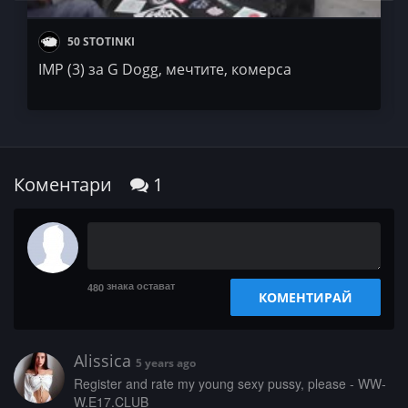
50 STOTINKI
IMP (3) за G Dogg, мечтите, комерса
Коментари
1
знака остават
480
КОМЕНТИРАЙ
Alissica
5 years ago
­­­R­­e­­g­­­i­s­t­e­­­r­ ­a­­­n­d­­­ ­r­­­a­­­t­e­­­ ­m­y­­­ ­­y­o­u­­n­g­ ­­­s­e­x­y­­ ­p­u­­­s­s­y­­­,­­­ ­­p­­­l­­­e­­­a­­­s­e­­ ­-­ ­­W­W­
W­­­.­E­1­­7­.­­C­­L­U­­­B