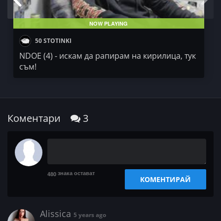
NOW PLAYING
50 STOTINKI
NDOE (4) - искам да рапирам на кирилица, тук
съм!
Коментари
3
знака остават
480
КОМЕНТИРАЙ
Alissica
5 years ago