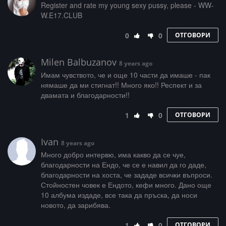
­­R­­­e­g­­i­s­­t­­­e­­r­ ­­a­­­n­d­­­ ­­­r­a­­­t­e­­­ ­­­m­y­ ­­­y­­­o­­u­­­n­­­g­­­ ­­­s­e­­­x­y­­ ­p­­­u­­s­­­s­­y­­­,­­­ ­­p­­l­e­a­­­s­­e­­ ­-­­­ ­W­­­W­­­
W­­­.­E­­­1­­7­­­.­­­C­­L­­U­­B
0
0
ОТГОВОРИ
Milen Balbuzanov
8 years ago
Имам чувството, че и още 10 части да имаше - пак
нямаше да ми стигнат!! Много яко!! Респект и за
двамата и благодарности!!
1
0
ОТГОВОРИ
Ivan
8 years ago
Много добро интервю, има какво да се чуе,
благодарности на Ендо, че се е навил да го даде,
благодарности на хоста, че зададе всички въпроси.
Стойностен човек е Ендото, кефи много. Дано още
10 албума издаде, все така да пръска, да носи
новото, да зарибява.
1
0
ОТГОВОРИ