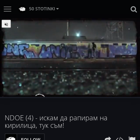
50 STOTINKI
:
Loaded
Progress
:
Unmute
0%
0%
NDOE (4) - искам да рапирам на
кирилица, тук съм!
FOLLOW