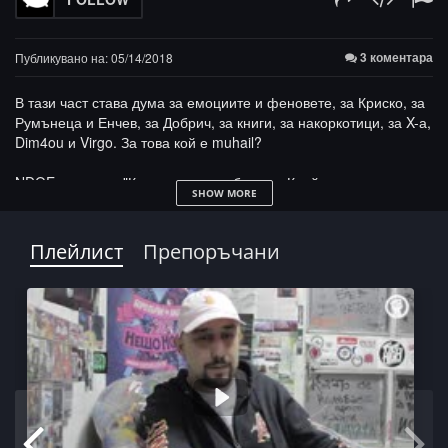
3 коментара
Публикувано на: 05/14/2018
В тази част става дума за емоциите и феновете, за Криско, за
Румънеца и Енчев, за Добрич, за книги, за накоркотици, за X-а,
Dim4ou и Virgo. За това кой е muhail?
NDOE каза още "Крадат пари ве брааат. Крий качака в чорапа.
SHOW MORE
Има песни, които не вкарахме в албума, сега ги довършваме с
muhail и ги пускаме.... и още и още... и така до финала!
Плейлист
Препоръчани