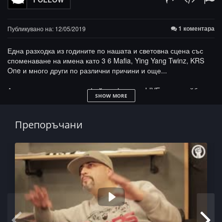
1 коментара
Публикувано на: 12/05/2019
Една разходка из годините по нашата и световна сцена със
споменаване на имена като 3 6 Mafia, Ying Yang Twinz, KRS
One и много други по различни причини и още...
Арнеене, пари, участия, фейк цифри и ... LIVE-ове, плейбек,
SHOW MORE
славата, личното пространство!
Препоръчани