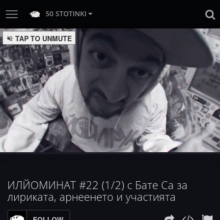
50 STOTINKI
:
Loaded
Progress
:
Unmute
0%
0%
ИЛЙОМИНАТ #22 (1/2) с Бате Са за
лириката, арнеенето и участията
FOLLOW