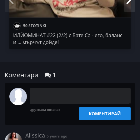
50 STOTINKI
ИЛЙОМИНАТ #22 (2/2) с Бате Са - его, баланс
и ... мърчът дойде!
Коментари
1
знака остават
480
КОМЕНТИРАЙ
Alissica
5 years ago