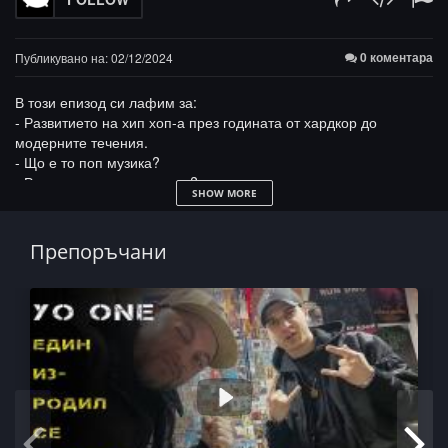
0 коментара
Публикувано на: 02/12/2024
В този епизод си лафим за:
- Развитието на хип хоп-а през годината от хардкор до
модерните течения.
- Що е то поп музика?
- Растат ли родните радиа?
SHOW MORE
- Важността на микроклимата в творческия кръг.
- Учат ли песните?
- Изкуството задава въпроси ... СЕГА!
Препоръчани
- Нова година нов късмет: малко размисли и страсти, ала-
бала, у-а (кой открадна нашите неща). Съвременните
проблеми, Йо!
- Дай да видим до колко Коки е следил музиката през 2023-та
- 15ТЕ НАЙ интересни песни за първите 100 дни от 2023-та
https://www.youtube.com/watch?v=f57nrNrMFF0
- в главните роли: СЕКТА / СПАЛНИ МЕСТА / ЖЛЪЧ /
ГРИГОВОР / ГЕНА / БОРО ПЪРВИ / PG x DRINK / DIM4OU /
HOMELESZ / SFONK / KEMERA / I.N.I. / NICKA / MOM4ETO /