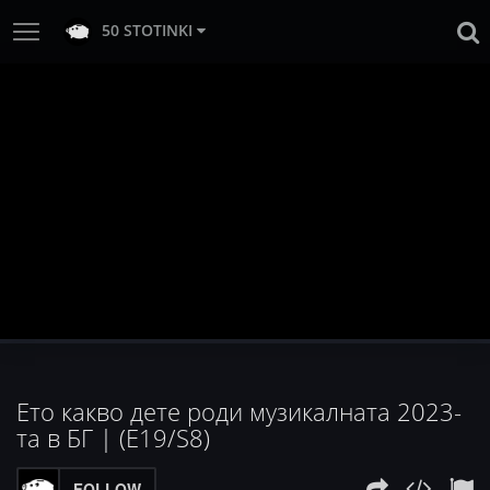
50 STOTINKI
Ето какво дете роди музикалната 2023-
та в БГ | (E19/S8)
FOLLOW