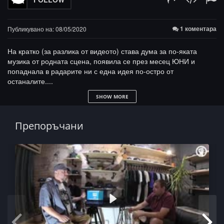
1 коментара
Публикувано на: 08/05/2020
На кратко (за разлика от видеото) става дума за по-яката
музика от родната сцена, появила се през месец ЮНИ и
попаднала в радарите ни с една идея по-остро от
останалите....
SHOW MORE
Имената? Ще ги научиш, след като скочиш на плей-бутона, а
плейлиста е тук:
https://bit.ly/3idEbK2
Препоръчани