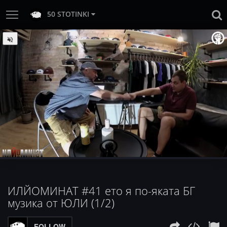
50 STOTINKI
:
Loaded
Progress
:
Unmute
0%
0%
ИЛЙОМИНАТ #41 ето я по-яката БГ
музика от ЮЛИ (1/2)
FOLLOW