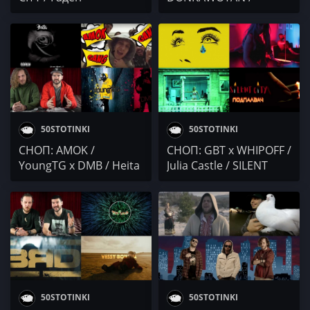
VLADYMONEY / MIRAVE
& Speechlesz / SILENT
CITY x Георги Кючуков
50STOTINKI
50STOTINKI
СНОП: AMOK /
СНОП: GBT x WHIPOFF /
YoungTG x DMB / Heita
Julia Castle / SILENT
/ Silent City
CITY / Slaninata
50STOTINKI
50STOTINKI