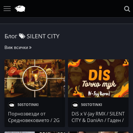
Блог
SILENT CITY
Виж всички
50STOTINKI
50STOTINKI
Порнозвезди от
DiS x V-Jay RMX / SILENT
Средновековието / 2G
CITY & DaniAn / Гаден /
x MADMAN / Keya /
UGLY