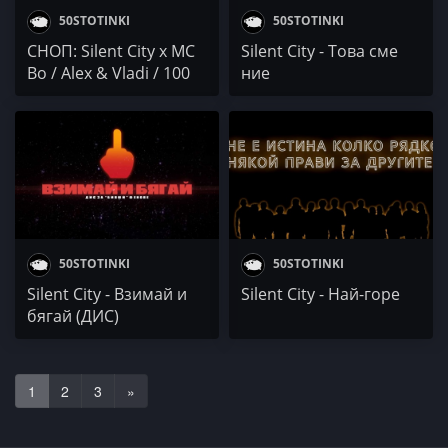
50STOTINKI
50STOTINKI
СНОП: Silent City x MC
Silent City - Това сме
Bo / Alex & Vladi / 100
ние
Kила x Albena
50STOTINKI
50STOTINKI
Silent City - Взимай и
Silent City - Най-горе
бягай (ДИС)
1
2
3
»