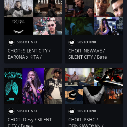
SILENT CITY /
Nuclearcore / Осем Пет
/ Lambov x Ivyy
50STOTINKI
50STOTINKI
СНОП: SILENT CITY /
СНОП: NEWAVE /
BAR0NA x KITA /
SILENT CITY / Бате
DONKAWOYAN /
Пешо x Милиони /
NASSBOY
Robbie Nikolov
50STOTINKI
50STOTINKI
СНОП: Desy / SILENT
СНОП: PSHC /
CITY / Гаден
DONKAWOYAN /