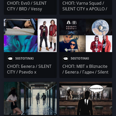
СНОП: Evs0 / SILENT
СНОП: Varna Squad /
CITY / BRD / Vessy
SILENT CITY x APOLLO /
Boneva
Moisey x DJ Borrix
50STOTINKI
50STOTINKI
СНОП: Белега / SILENT
СНОП: MBT x Bliznacite
CITY / Psevdo x
/ Белега / Гаден / Silent
Slaninata / Madjuna x
City
Avera