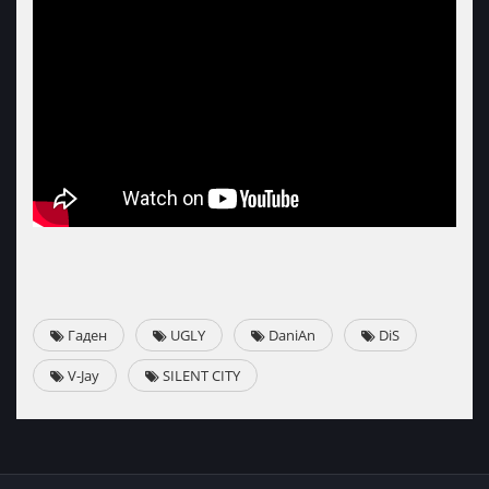
Гаден
UGLY
DaniAn
DiS
V-Jay
SILENT CITY