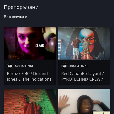
Препоръчани
Виж всички
50STOTINKI
50STOTINKI
Bernz / E-40 / Durand
Red CanapE x Layout /
Jones & The Indications
PYROTECHNIX CREW /
/ Chris Ellis / J Cole /
Бате Са / Bekoveca
Little Dragon