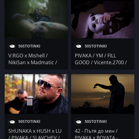
Funkilicious / M.R.G /
C-MO / Аз + Рапежа / А.
DeLaTrap
Златев / Жлъч x
Trombobby / СПЕНС /
Pavell / Спални Места
& Членовете / Миниум
и бронз
50STOTINKI
50STOTINKI
V:RGO x Mishell /
PIVAKA / YM / FILL
NikiSan x Madmatic /
GOOD / Vicente.2700 /
PIVAKA / oddRhymes /
BASHMOTION /
DAKA x JO / БАНСИД
КРИСТО
50STOTINKI
50STOTINKI
SHUNAKA x HUSH x LU
42 - Пътя до мен /
/ PIVAKA / SLAVCHEV /
PIVAKA x BOYATA -