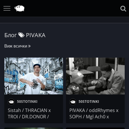
Блог
PIVAKA
Виж всички
50STOTINKI
50STOTINKI
Sistah / THRACIAN x
PIVAKA / oddRhymes x
TROI / DR.DONOR /
SOPH / Mgl Ach0 x
ALEN / PIVAKA /
Bullet / Don Con x Kita /