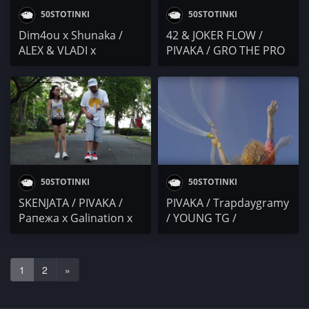
50STOTINKI
50STOTINKI
Dim4ou x Shunaka /
42 & JOKER FLOW /
ALEX & VLADI x
PIVAKA / GRO THE PRO
STEFOSNIKAT OT NOS
/ RAPANIZZE` & SP0KE
(YBBY) / PIVAKA / Sarafa
с РАП И ЧУК
/ DIDEISHAN
CORPORATION
50STOTINKI
50STOTINKI
SKENJATA / PIVAKA /
PIVAKA / Trapdaygramy
Рапежа x Galination x
/ YOUNG TG /
Marcel / SkilleR /
Белослава / Zornica
НАЦЕПЕНИЯ МЕЧОК
Slavova
срещу ЧЕЧЕНЕЦА
1
2
»