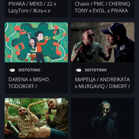
PIVAKA / MEK0 / 22 x
Chavo / PMC / CHERNIQ
LazyToni / Жлъч x
TONY x EVOL. x PIVAKA
Григовор x Гена /
/ NV / THE CENTER /
SkilleR
GERATA & NRG D /
Mind Trips @
Musicology
50STOTINKI
50STOTINKI
DARENA x MISHO
МИРЕЦА / ANDREIKATA
TODOROFF /
x MURGAVIQ / DIMOFF /
GRUPASPLAV / PIVAKA
KANDY x PIVAKA / 22
x Черния Тони / V:RGO
(Da Boyz) / БОРО
x FYRE "БУТАМ"
ПЪРВИ @ 4BARS
Backstage