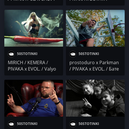
XIKSA / DJ 89 &
Благодарен
Alexandra Vucheva /
Бате Са / KAPUDI BOYZ
50STOTINKI
50STOTINKI
MIRICH / KEMERA /
prostoduro x Parkman
PIVAKA x EVOL. / Valyo
/ PIVAKA x EVOL. / Бате
Night x Buchkata x
СаШоу / SAMI ISSA /
Young Scaro x Lexus /
V:RGO x Mishell x Crispy
FOGG / IVG IWCHAKA
/ 100PROZLO
50STOTINKI
50STOTINKI