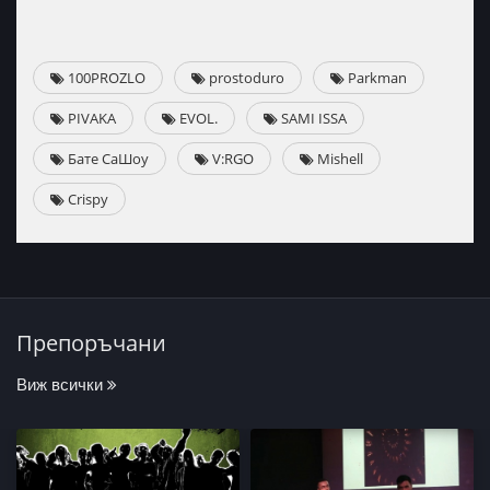
100PROZLO
prostoduro
Parkman
PIVAKA
EVOL.
SAMI ISSA
Бате СаШоу
V:RGO
Mishell
Crispy
Препоръчани
Виж всички