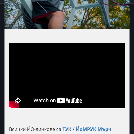
Всички ЙО-линкове са
ТУК
/
ЙоМРУК Мърч