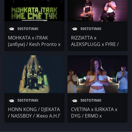
50STOTINKI
50STOTINKI
МОНКАТА x iTRAK
RIZZIATTA x
(албум) / Kesh Pronto x
ALEKSPLUGG x FYRE /
Monica Koleva / Famino
KIKO / Гаден / T19C /
/ DJ 89 & Poli
SMYAH x Григовор /
Bogdanova / Lina Nikol
4BARS
/ IMP x Sr. Martini
50STOTINKI
50STOTINKI
HONN KONG / DJEKATA
CVETINA x IURKATA x
/ NASSBOY / Жеко А.Н.Г
DYG / ERMO x
/ 22 x LazyToni /
NQMAMKTRL x
VIDRATA x ИГРА НА
LOOPERMAN / 2gee x