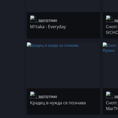
50STOTINKI
50
M1taka - Everyday
Сноп:
IVCH
50STOTINKI
50
Крадец в нужда се познава
Сноп: 
MarTH