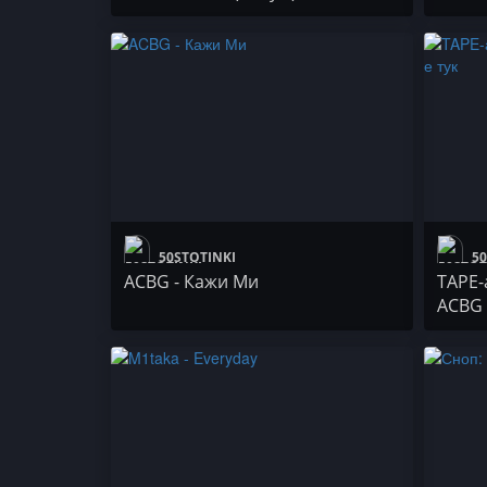
50STOTINKI
50
ACBG - Кажи Ми
TAPE-
ACBG 