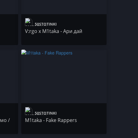
50STOTINKI
V:rgo x M1taka - Ари дай
50STOTINKI
мо /
M1taka - Fake Rappers