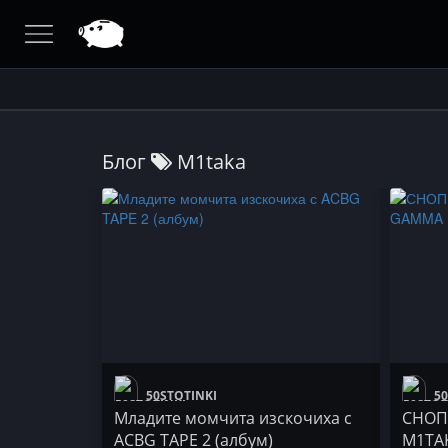
Блог
M1taka
50STOTINKI
50
Младите момчита изскочиха с
СНОП:
ACBG TAPE 2 (албум)
M1TA