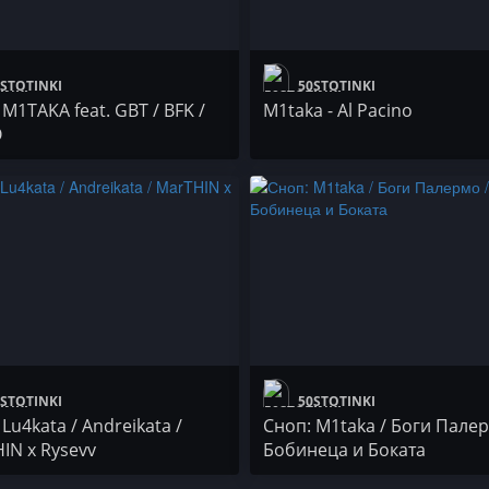
STOTINKI
50STOTINKI
 M1TAKA fеаt. GBT / BFK /
M1taka - Al Pacino
O
STOTINKI
50STOTINKI
Lu4kata / Andreikata /
Сноп: M1taka / Боги Палер
IN x Rysevv
Бобинеца и Боката