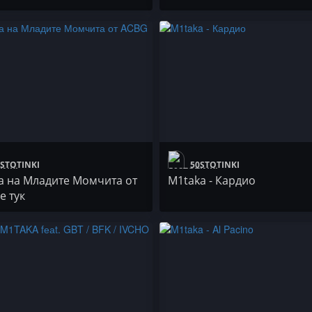
STOTINKI
50STOTINKI
а на Младите Момчита от
M1taka - Кардио
е тук