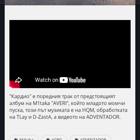
"Кардио" е поредния трак от предстоящият
албум на M1taka "AVERI", който младото момчи
пуска, този път музиката е на HQM, обработката
на TLay и D-ZastA, а видеото на ADVENTADOR.
M1taka
ACBG
ADVENTADOR