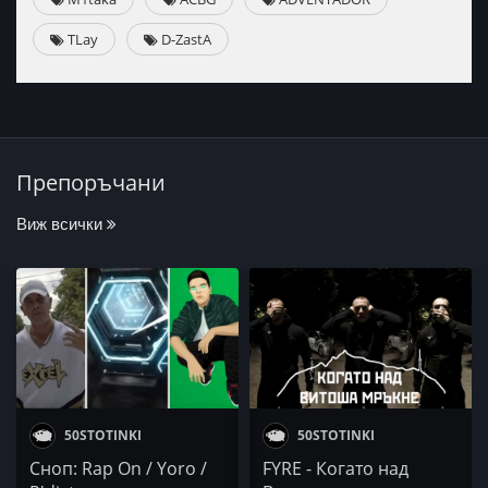
TLay
D-ZastA
Препоръчани
Виж всички
50STOTINKI
50STOTINKI
Сноп: Rap On / Yoro /
FYRE - Когато над