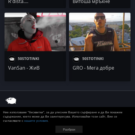
R'dista....
Витоша мръкне
50STOTINKI
50STOTINKI
VanSan - ЖиВ
GRO - Мега добре
Ние използваме "бисквитки", за да улесним Вашето сърфиране и да Ви покажем
© 2020 50 STOTINKI
КОНТАКТ
ЗА РЕКЛАМА
съдържание, което може да Ви заинтересува. Използвайки този сайт, Вие се
съгласявате с
нашите условия
.
ДОСТАВКА, ЗАПЛАЩАНЕ И ВРЪЩАНЕ
ПОВЕРИТЕЛНОСТ
TERMS AND CONDITIONS
Разбрах