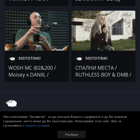
Gonzy. x Della /
GeorgiSinger x Petyo /
THE CENTER
50STOTINKI
50STOTINKI
WOSH MC @2&200 /
СПАЛНИ МЕСТА /
Mоisey x DANIIL /
RUTHLESS BOY & DMB /
Gonzy. x MDN / DJ 89 &
Gonzy. x Gesh / TAYFUN
AVIGEYA VOICES /
Гаден
Ние използваме "бисквитки", за да улесним Вашето сърфиране и да Ви покажем
© 2020 50 STOTINKI
КОНТАКТ
ЗА РЕКЛАМА
съдържание, което може да Ви заинтересува. Използвайки този сайт, Вие се
ДОСТАВКА, ЗАПЛАЩАНЕ И ВРЪЩАНЕ
ПОВЕРИТЕЛНОСТ
съгласявате с
нашите условия
.
TERMS AND CONDITIONS
Разбрах