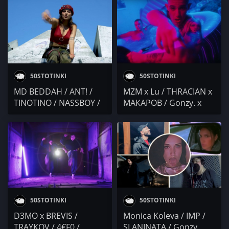
GXESS&RXMAKA
50STOTINKI
50STOTINKI
MD BEDDAH / ANT! /
MZM x Lu / THRACIAN x
TINOTINO / NASSBOY /
МАКАРОВ / Gonzy. x
GeshBrat x Gonzy. /
GeshBrat / VeN10:
SKINNY x IVG / PAMECA
TOTO H, КЕРАНОВ,
FYRE / Preyah
50STOTINKI
50STOTINKI
D3MO x BREVIS /
Monica Koleva / IMP /
TRAYKOV / 4€F0 /
SLANINATA / Gonzy