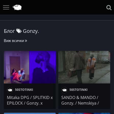
Блог
Gonzy.
Виж всички
50STOTINKI
50STOTINKI
Mitaka DPG / SPLITKID x
SANDO & MANDO /
EPILOCK / Gonzy. x
Gonzy. / Nemskiya /
Gesh x Della / Аз / DM
Пред Трона /