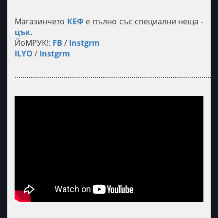
Магазинчето
КЕФ
е пълно със специални неща -
цък
.
ЙоМРУК!:
FB​​​
/
Instgrm
ILYO
/
Instgrm
........................................................................................................