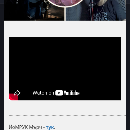
........................................................................................................
ЙоМРУК Мърч -
тук
.