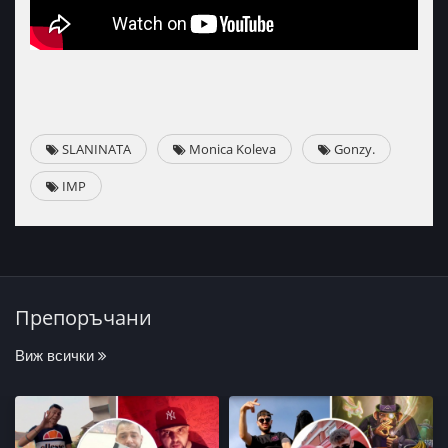
SLANINATA
Monica Koleva
Gonzy.
IMP
Препоръчани
Виж всички