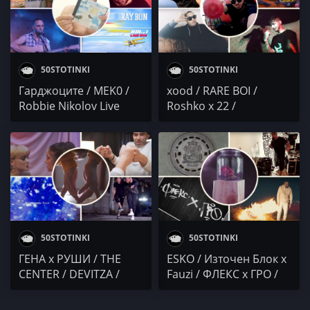
50STOTINKI
50STOTINKI
Гарджоците / MEK0 /
xood / RARE BOI /
Robbie Nikolov Live
Roshko x 22 /
Band / DJ Ray Bon / Evil
Невидима Заплаха /
Genius
Васко
50STOTINKI
50STOTINKI
ГЕНА x РУШИ / THE
ESKO / Източен Блок x
CENTER / DEVITZA /
Fauzi / ФЛЕКС х ГРО /
SHOTGUN x RAYH
STARTERAs