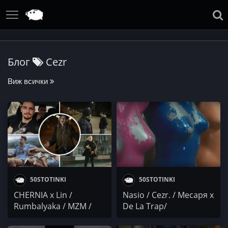
Блог
Cezr
Виж всички
50STOTINKI
50STOTINKI
CHERNIA x Lin /
Nasio / Cezr. / Месаря x
Rumbalyaka / MZM /
De La Trap/
VeN10 / СТАН / Xanx /
PYROTECHNIX CREW /