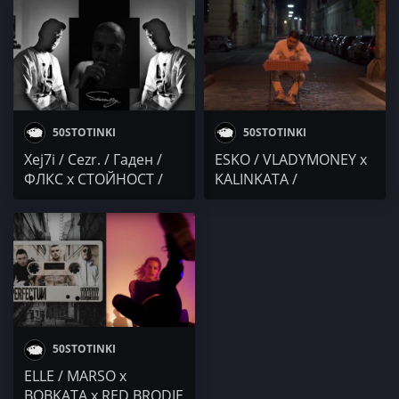
Cezr.
Ina Gallardo x Krisko /
Гаден
50STOTINKI
50STOTINKI
Xej7i / Cezr. / Гаден /
ESKO / VLADYMONEY x
ФЛКС х СТОЙНОСТ /
KALINKATA /
Rapamathic
SLANINATA x 22G /
Cezr. / Гаден
50STOTINKI
ELLE / MARSO x
BOBKATA x RED BRODIE