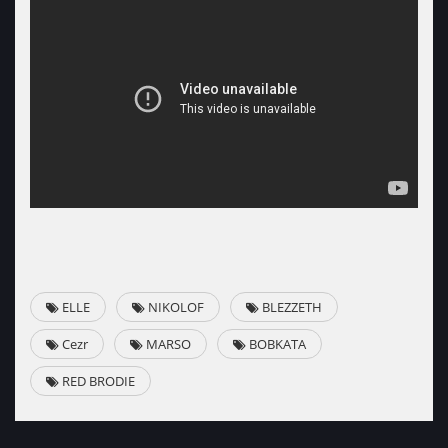
ELLE
NIKOLOF
BLEZZETH
Cezr
MARSO
BOBKATA
RED BRODIE