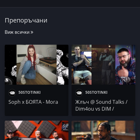
Препоръчани
Виж всички
50STOTINKI
50STOTINKI
Soph x БОЯТА - Мога
Жлъч @ Sound Talks /
Dim4ou vs DIM /
SEMETO x Stiliyan
Rinkov