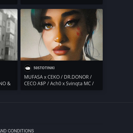
0
KARTELA, 42, GOCATA, F.O., EXC,
VELEV, IRIE BEAR, 100 КИЛА,
DJAANY и още
50STOTINKI
MUFASA x CEKO / DR.DONOR /
INO &
CECO A$P / Ach0 x Svinqta MC /
x
Veselambo / IVG IWCHAKA
AND CONDITIONS