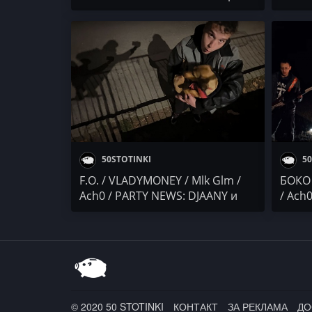
/ PARTY NEWS
Молец
50STOTINKI
50
F.O. / VLADYMONEY / Mlk Glm /
БОКО 
Ach0 / PARTY NEWS: DJAANY и
/ Ach
MILIONI, MITREVV, DIMOFF
/ PRO
© 2020 50 STOTINKI
КОНТАКТ
ЗА РЕКЛАМА
ДО