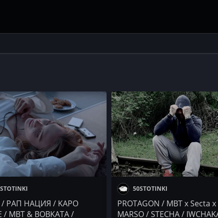
STOTINKI
50STOTINKI
/ РАП НАЦИЯ / KAPO
PROTAGON / MBT x Secta x
 / MBT & BOBKATA /
MARSO / STECHA / IWCHAKA