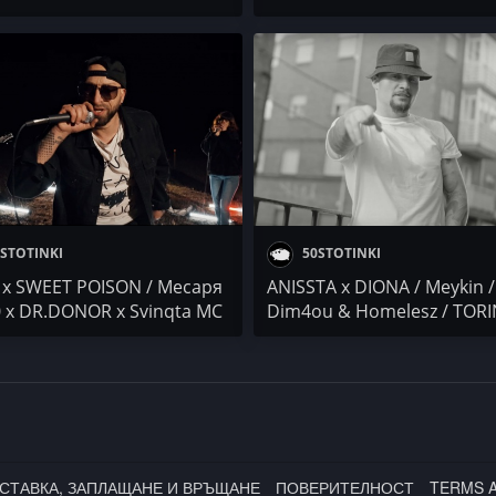
 / Ach0
Pameca x Svinqta MC x Ach
STOTINKI
50STOTINKI
x SWEET POISON / Месаря
ANISSTA x DIONA / Meykin /
0 x DR.DONOR x Svinqta MC
Dim4ou & Homelesz / TOR
TAGON / Pe4enkata
PASHATA x USTATA / Ach0 
DR.DONOR x VXKSO / IVG
IWCHAKA x MISHELKATA
СТАВКА, ЗАПЛАЩАНЕ И ВРЪЩАНЕ
ПОВЕРИТЕЛНОСТ
TERMS 