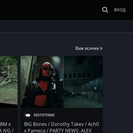
ВХОД
Виж всички
50STOTINKI
 BM x
BIG Bones / Dorothy Takev / Ach0
 IVG /
x Pameca / PARTY NEWS: ALEX