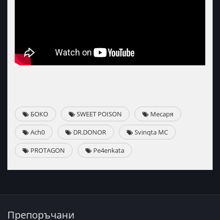
БОКО
SWEET POISON
Месаря
Ach0
DR.DONOR
Svinqta MC
PROTAGON
Pe4enkata
Препоръчани