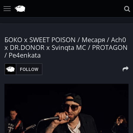
БОКО x SWEET POISON / Месаря / Ach0
x DR.DONOR x Svinqta MC / PROTAGON
/ Pe4enkata
FOLLOW