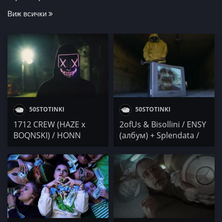
Виж всички
50STOTINKI
50STOTINKI
1712 CREW (HAZE x
2ofUs & Bisollini / ENSY
BOQNSKI) / HONN
(албум) + Splendata /
KONG / RARE BOI / YO /
SST x KICKDOWN x
IVG IWCHAKA / MUDDY
MARSO x BOBO ARMANI
/ M4STAAMIND /
/ Шеки от Другите /
Neznaen / DJAANY
Lunaticite x Triple P