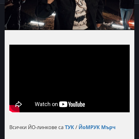
Всички ЙО-линкове са
ТУК
/
ЙоМРУК Мърч