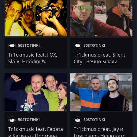
50STOTINKI
50STOTINKI
Tr1ckmusic feat. FOX,
Tr1ckmusic feat. Silent
Sla-V, Hoodini &
City - Вечно млади
Криминал – Old School
50STOTINKI
50STOTINKI
Tr1ckmusic feat. Герата
Tr1ckmusic feat. Jay и
и Каската - Промяна
Григовор - Нещо като