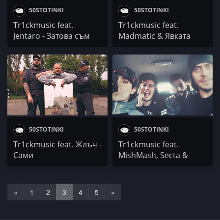
50STOTINKI
50STOTINKI
Tr1ckmusic feat.
Tr1ckmusic feat.
Jentaro - Затова съм
Madmatic & Явката
тук сам
ДЛГ - Искрено ваш
50STOTINKI
50STOTINKI
Tr1ckmusic feat. Жлъч -
Tr1ckmusic feat.
Сами
MishMash, Secta &
N.Kotich - Глас в рима
«
1
2
3
4
5
»