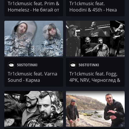
Tr1ckmusic feat. Prim &
Tr1ckmusic feat.
Homelesz - Не бягай от
Hoodini & 45th - Нека
себе си
има интрига
50STOTINKI
50STOTINKI
Tr1ckmusic feat. Varna
Tr1ckmusic feat. Fogg,
Sound - Карма
4PK, NRV, Черноглед &
MD Beddah - XPRSN
Трикове