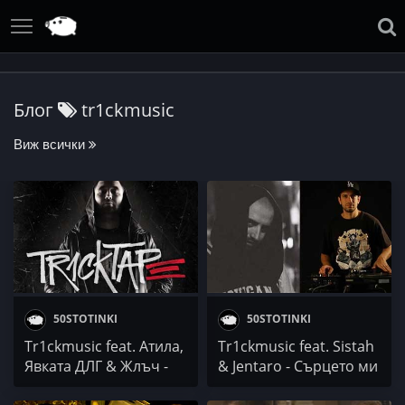
Блог
tr1ckmusic
Виж всички
50STOTINKI
50STOTINKI
Tr1ckmusic feat. Атила,
Tr1ckmusic feat. Sistah
Явката ДЛГ & Жлъч -
& Jentaro - Сърцето ми
От А до Я
тупа в ритъма