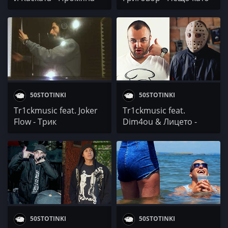
SCI-FI.
50STOTINKI
50STOTINKI
Tr1ckmusic feat. Joker
Tr1ckmusic feat.
Flow - Трик
Dim4ou & Лицето -
Часовника
50STOTINKI
50STOTINKI