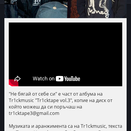
"Не бягай от себе си" е част от албума на
Tr1ckmusic "Tr1cktape vol.3", копие на диск от
който можеш да си поръчаш на
tr1cktape3@gmail.com
Музиката и аранжимента са на Tr1ckmusic, текста