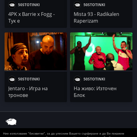
50STOTINKI
50STOTINKI
4PK x Barrie x Fogg -
Mista 93 - Radikalen
Тук е
Raperizam
50STOTINKI
50STOTINKI
Jentaro - Игра на
На живо: Източен
тронове
Блок
Ние използваме "бисквитки", за да улесним Вашето сърфиране и да Ви покажем