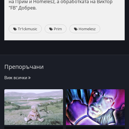
на Прим и Homelesz, а обработката на Виктор
"FB" Добрев.
Tr1ckmusic
Prim
Homelesz
Препоръчани
Виж всички