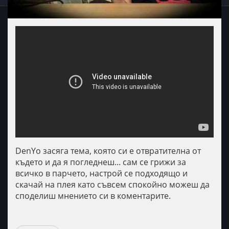
DenYo засяга тема, която си е отвратителна от
където и да я погледнеш... сам се грижи за
всичко в парчето, настрой се подходящо и
скачай на плея като съвсем спокойно можеш да
споделиш мнението си в коментарите.