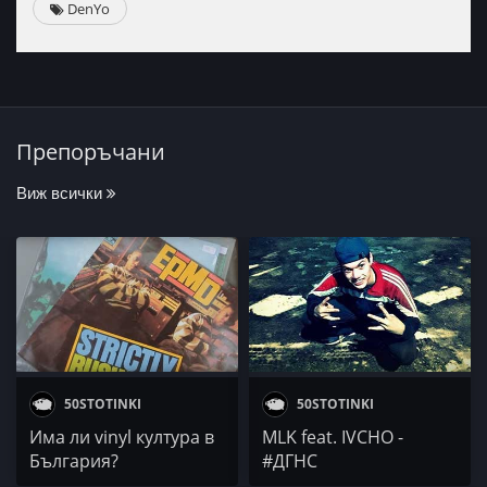
DenYo
Препоръчани
Виж всички
50STOTINKI
50STOTINKI
Има ли vinyl култура в
MLK feat. IVCHO -
България?
#ДГНС