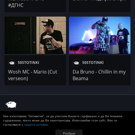
#ДГНС
50STOTINKI
50STOTINKI
Wosh MC - Mario (Cut
Da Bruno - Chillin in my
verseon)
Beama
Ние използваме "бисквитки", за да улесним Вашето сърфиране и да Ви покажем
© 2020 50 STOTINKI
КОНТАКТ
ЗА РЕКЛАМА
съдържание, което може да Ви заинтересува. Използвайки този сайт, Вие се
съгласявате с
нашите условия
.
ДОСТАВКА, ЗАПЛАЩАНЕ И ВРЪЩАНЕ
ПОВЕРИТЕЛНОСТ
TERMS AND CONDITIONS
Разбрах