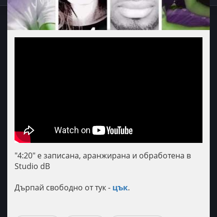
"4:20" е записана, аранжирана и обработена в
Studio dB
Дърпай свободно от тук -
цък
.