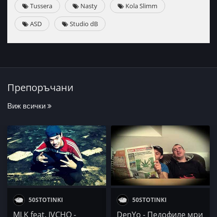
Tussera
Nasty
Kola Slimm
ASD
Studio dB
Препоръчани
Виж всички
50STOTINKI
50STOTINKI
MLK feat. IVCHO -
DenYo - Педофиле мри